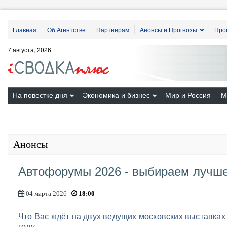
Главная
Об Агентстве
Партнерам
Анонсы и Прогнозы
Про
7 августа, 2026
На повестке дня
Экономика и бизнес
Мир и Россия
М
Анонсы
Автофорумы 2026 - выбираем лучш
04 марта 2026
18:00
Что Вас ждёт на двух ведущих московских выставках 
году