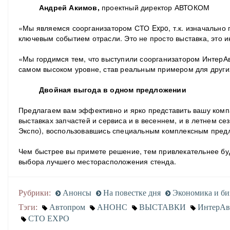
Андрей Акимов,
проектный директор АВТОКОМ
«Мы являемся соорганизатором СТО Expo, т.к. изначально 
ключевым событием отрасли. Это не просто выставка, это 
«Мы гордимся тем, что выступили соорганизатором ИнтерА
самом высоком уровне, став реальным примером для друг
Двойная выгода в одном предложении
Предлагаем вам эффективно и ярко представить вашу ком
выставках запчастей и сервиса и в весеннем, и в летнем се
Экспо), воспользовавшись специальным комплексным пре
Чем быстрее вы примете решение, тем привлекательнее бу
выбора лучшего месторасположения стенда.
Рубрики:
Анонсы
На повестке дня
Экономика и би
Тэги:
Автопром
АНОНС
ВЫСТАВКИ
ИнтерАв
СТО EXPO