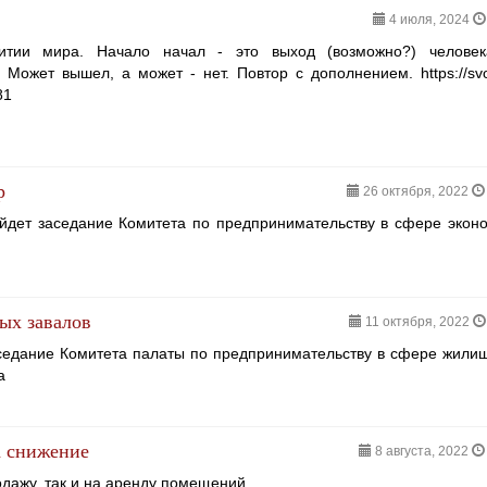
4 июля, 2024
итии мира. Начало начал - это выход (возможно?) человек
 Может вышел, а может - нет. Повтор с дополнением. https://sv
81
р
26 октября, 2022
йдет заседание Комитета по предпринимательству в сфере экон
ых завалов
11 октября, 2022
аседание Комитета палаты по предпринимательству в сфере жили
а
а снижение
8 августа, 2022
дажу, так и на аренду помещений