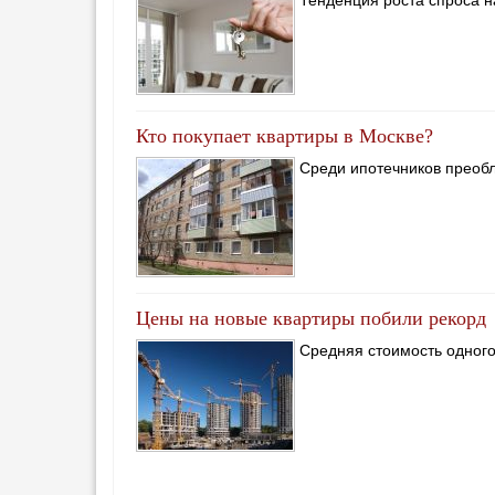
Тенденция роста спроса н
Кто покупает квартиры в Москве?
Среди ипотечников преоб
Цены на новые квартиры побили рекорд
Средняя стоимость одного