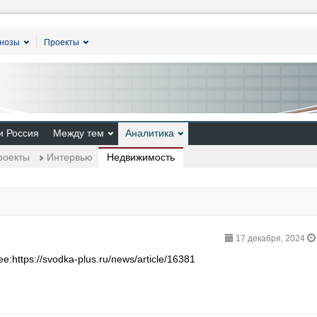
гнозы
Проекты
и Россия
Между тем
Аналитика
Недвижимость
роекты
Интервью
17 декабря, 2024
https://svodka-plus.ru/news/article/16381