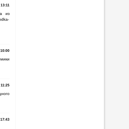
13:11
а из
odka-
10:00
омики
11:25
щного
17:43