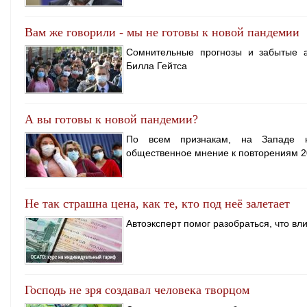
Вам же говорили - мы не готовы к новой пандемии
Сомнительные прогнозы и забытые 
Билла Гейтса
А вы готовы к новой пандемии?
По всем признакам, на Западе н
общественное мнение к повторениям 2
Не так страшна цена, как те, кто под неё залетает
Автоэксперт помог разобраться, что в
Господь не зря создавал человека творцом