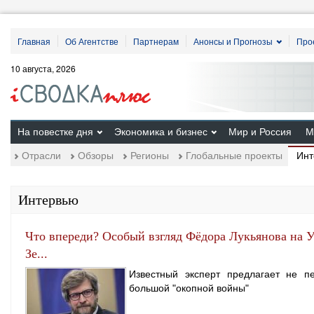
Главная
Об Агентстве
Партнерам
Анонсы и Прогнозы
Про
10 августа, 2026
На повестке дня
Экономика и бизнес
Мир и Россия
М
Инт
Отрасли
Обзоры
Регионы
Глобальные проекты
Интервью
Что впереди? Особый взгляд Фёдора Лукьянова на 
Зе...
Известный эксперт предлагает не п
большой "окопной войны"