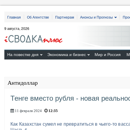
Главная
Об Агентстве
Партнерам
Анонсы и Прогнозы
Про
9 августа, 2026
На повестке дня
Экономика и бизнес
Мир и Россия
М
Антидоллар
Тенге вместо рубля - новая реальнос
11 февраля 2024
12:35
Как Казахстан сумел не превратиться в чьего-то вас
Часть 4