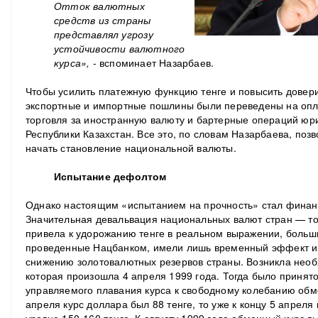
Отток валютных
средств из страны
представлял угрозу
устойчивости валютного
курса»,
- вспоминает Назарбаев.
Чтобы усилить платежную функцию тенге и повысить довер
экспортные и импортные пошлины были переведены на опла
торговля за иностранную валюту и бартерные операций юр
Республики Казахстан. Все это, по словам Назарбаева, поз
начать становление национальной валюты.
Испытание дефолтом
Однако настоящим «испытанием на прочность» стал финансо
Значительная девальвация национальных валют стран — то
привела к удорожанию тенге в реальном выражении, больш
проведенные Нацбанком, имели лишь временный эффект и 
снижению золотовалютных резервов страны. Возникла необ
которая произошла 4 апреля 1999 года. Тогда было принят
управляемого плавания курса к свободному колебанию обме
апреля курс доллара был 88 тенге, то уже к концу 5 апреля