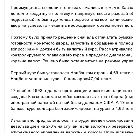
Преимущества введения тенге заключались в том, что Каза
денежно-кредитную политику и напрямую ввести разовый о
недостатки: не были до конца проработаны все технически
двор не успевал отчеканить необходимый объем монет до к
Поэтому было принято решение сначала отпечатать бумажн
готовности монетного двора, запустить в обращение полно
вопрос: каким должен быть валютный курс. Рассматривалис
контролируемого плавающего курса в пределах диапазона, 
корзине валют. Решено было остановиться на режиме управ
Первый курс был установлен Нацбанком страны 4,69 тенге з
Нацбанк установил курс: 10 долларов/47,04 тенге.
17 ноября 1993 года для организации и развития национал
создана Казахстанская межбанковская валютная биржа (ны
иностранной валютой на ней были долларом США. А 19 нояб
банков, курс доллара был зафиксирован на уровне 4,68 тенг
Изначально предполагалось, что будет введен фиксированн
девальвацией на 2-3% на случай, если валютных резервов 
эффективного управления валютным курсом. Принципиаль