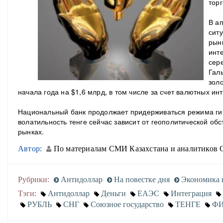
торг
В а
сит
рын
инт
сер
Гал
зол
начала года на $1,6 млрд, в том числе за счет валютных ин
Национальный банк продолжает придерживаться режима гиб
волатильность тенге сейчас зависит от геополитической об
рынках.
Автор:
По материалам СМИ Казахстана и аналитиков 
Рубрики:
Антидоллар
На повестке дня
Экономика и
Тэги:
Антидоллар
Деньги
ЕАЭС
Интеграция
РУБЛЬ
СНГ
Союзное государство
ТЕНГЕ
Ф