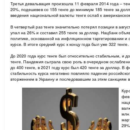
Третья девальвация произошла 11 февраля 2014 года – тен
20%, подешевев со 155 тенге до минимум 185 тенге за долл
введения национальной валюты тенге ослаб к американском
В четвертый раз тенге значительно потерял позиции в августе
упал на 26% и составил 255 тенге за доллар. Нацбанк объя
политике, основанной на инфляционном таргетировании 
курсе. В итоге средний курс к концу года был уже 322 тенге.
До 2020 года курс тенге был относительно стабильным, и д
тенге. Пандемия сыграла свою роль в очередном ослаблен
до 400 тенге, в 2021 году курс был 420 тенге за доллар. В 
стабильность курса негативно повлияло падение российског
вторжением в Украину и последовавшим за этим санкциям в
Курс
фев
нац
вал
млн
мар
29%