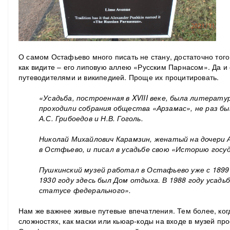
О самом Остафьево много писать не стану, достаточно того,
как видите – его липовую аллею «Русским Парнасом». Да и 
путеводителями и википедией. Проще их процитировать.
«Усадьба, построенная в XVIII веке, была литерат
проходили собрания общества «Арзамас», не раз быв
А.С. Грибоедов и Н.В. Гоголь.
Николай Михайлович Карамзин, женатый на дочери 
в Остфьево, и писал в усадьбе свою «Историю госу
Пушкинский музей работал в Остафьево уже с 1899 
1930 году здесь был Дом отдыха. В 1988 году усадь
статусе федерального».
Нам же важнее живые путевые впечатления. Тем более, когд
сложностях, как маски или кьюар-коды на входе в музей про