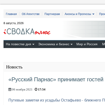
Главная
Об Агентстве
Партнерам
Анонсы и Прогнозы
Про
8 августа, 2026
На повестке дня
Экономика и бизнес
Мир и Россия
М
Новость
«Русский Парнас» принимает гостей
06 ноября 2021
17:54
Путевые заметки из усадьбы Остафьево - ближнего 