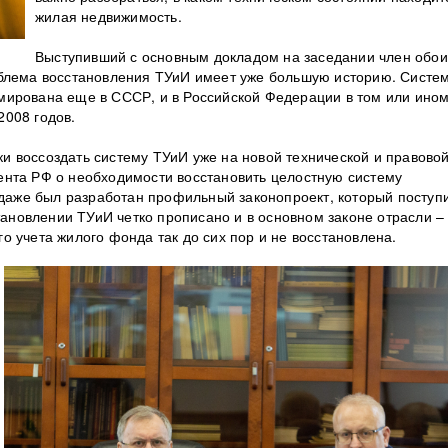
жилая недвижимость.
Выступивший с основным докладом на заседании член обои
облема восстановления ТУиИ имеет уже большую историю. Систе
мирована еще в СССР, и в Российской Федерации в том или ино
2008 годов.
 воссоздать систему ТУиИ уже на новой технической и правово
ента РФ о необходимости восстановить целостную систему
 даже был разработан профильный законопроект, который поступ
становлении ТУиИ четко прописано и в основном законе отрасли –
 учета жилого фонда так до сих пор и не восстановлена.