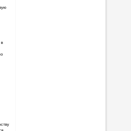
евую
 в
по
рству
ся