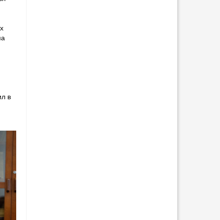
х
ма
м
й
ил в