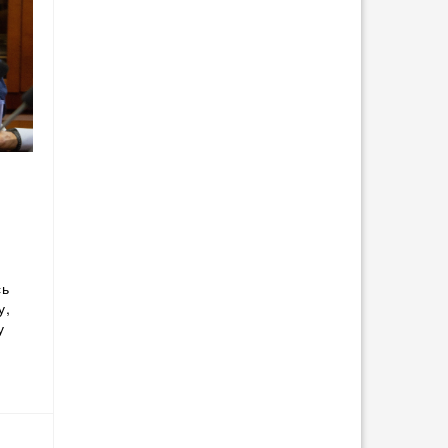
сь
у,
у