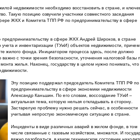
 жилой недвижимости необходимо восстановить в стране, и ключ
тво. Такую позицию озвучили участники совместного заседания
фере ЖКХ и Комитета ТПП РФ по предпринимательству в сфере
о предпринимательству в сфере ЖКХ Андрей Широков, в стране
о учета и инвентаризации (ТУиИ) объектов недвижимости, причем
нте жилого фонда. Инициатором процесса здесь, после должно
о важно с точки зрения безопасности, уточнения налоговой базы 
монта жилья. Наконец, государству в целом нужно понимать, что
едвижимости.
Эту позицию поддержал председатель Комитета ТПП РФ по
предпринимательству в сфере экономики недвижимости
Александр Каньшин. По его словам, воссоздание ТУиИ –
актуальная тема, которую нельзя откладывать в сторону.
Застарелую проблему нужно решать сейчас, в особенности
учитывая непростую экономическую ситуацию в стране.
Инциденты в виде различных аварий в жилом фонде, в том
числе связанные с газовым хозяйством, множатся. И госуда
важно разобраться, в каком техническом состоянии находит