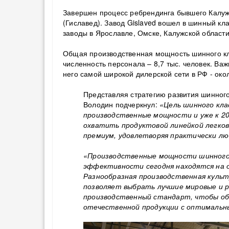
Завершен процесс ребрендинга бывшего Калужск
(Гиславед). Завод Gislaved вошел в шинный к
заводы в Ярославле, Омске, Калужской области 
Общая производственная мощность шинного кла
численность персонала – 8,7 тыс. человек. В
него самой широкой дилерской сети в РФ - око
Представляя стратегию развития шинного
Володин подчеркнул:
«Цель шинного кл
производственные мощности и уже к 202
охватить продуктовой линейкой легков
премиум, удовлетворяя практически лю
«Производственные мощности шинного
эффективности сегодня находятся на 
Разнообразная производственная куль
позволяет выбрать лучшие мировые и р
производственный стандарт, чтобы о
отечественной продукции с оптимальн