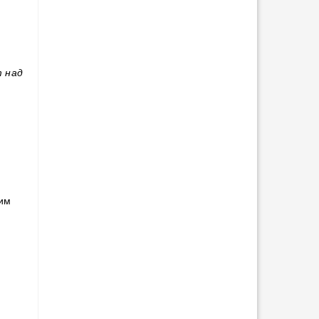
 над
оим