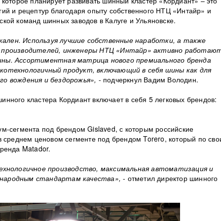
 которое планирует развивать шинный кластер «Кордиант» – это
ий и рецептур благодаря опыту собственного НТЦ «Интайр» и
кой команд шинных заводов в Калуге и Ульяновске.
ален. Используя лучшие собственные наработки, а также
х производителей, инженеры НТЦ «Интайр» активно работают
ины. Ассортиментная матрица нового премиального бренда
котехнологичный продукт, включающий в себя шины как для
го вождения и бездорожья»,
- подчеркнул Вадим Володин.
нного кластера Кордиант включает в себя 5 легковых брендов:
м-сегмента под брендом Gislaved, с которым российские
в среднем ценовом сегменте под брендом Torero, который по св
ренда Matador.
технологичное производство, максимальная автоматизация и
ународным стандартам качества»,
- отметил директор шинного