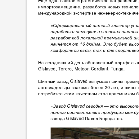
Еще одно важное стратегическое направление,
импортозамещение, разработка новых технолог
международной экспертизе инженерно-техничес
«Сформированный шинный кластер уник
наработки немецких и японских шинны
разработкой локальной премиальной ш
начнётся от 16 дюйма. Это будет высо
комфортной езды, так и для спортивно
На сегодняшний день обновленный портфель ши
Gislaved, Torero, Meteor, Cordiant, Tunga.
Шинный завод Gislaved выпускает шины премиу
автовладельцы знакомы более 20 лет, и шины 
потребительским качествам стал приемником б
«Завод Gislaved сегодня — это высоко
полное соответствие продукции межд
завода Gislaved Павел Бородатов.