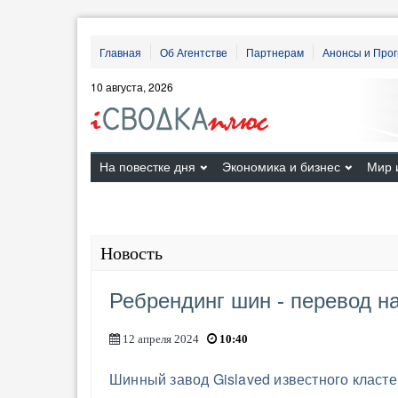
Главная
Об Агентстве
Партнерам
Анонсы и Про
10 августа, 2026
На повестке дня
Экономика и бизнес
Мир 
Новость
Ребрендинг шин - перевод на
12 апреля 2024
10:40
Шинный завод Gislaved известного класт