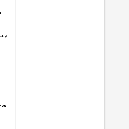
d
е
ие у
м
кий