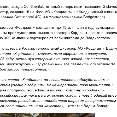
ого завода Continental, который теперь носит название Gislave
ластер, созданный на базе АО «Кордиант» и объединивший шинны
(ранее Continental AG) и в Ульяновске (ранее Bridgestone).
стера «Кордиант» составляет до 15 млн. шин в год, суммарная
ажным преимуществом шинного кластера Кордиант является налич
ло 300 компаний партнеров от Калининграда до Владивостока.
 кластера в России, генеральный директор АО «Кордиант» Вади
астера «Кордиант» - максимально эффективно загрузить
6 году, используя синергию активов, вошедших в кластер,
ых, легкогрузовых и грузовых шин все сегменты от эконом до
бой запрос потребителя.»
 кластера «Кордиант» по оснащенности оборудованием и
одном уровне с ведущими международными производителями.
тура площадок, вошедших в шинный кластер «Кордиант»,
оссийские практики и на их основе создать новый единый высо
беспечить российского потребителя широким ассортиментом
ым соотношением цена-качество»,
- отметил Вадим Володин.