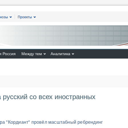
гнозы
Проекты
и Россия
Между тем
Аналитика
 русский со всех иностранных
ера "Кордиант" провёл масштабный ребрендинг