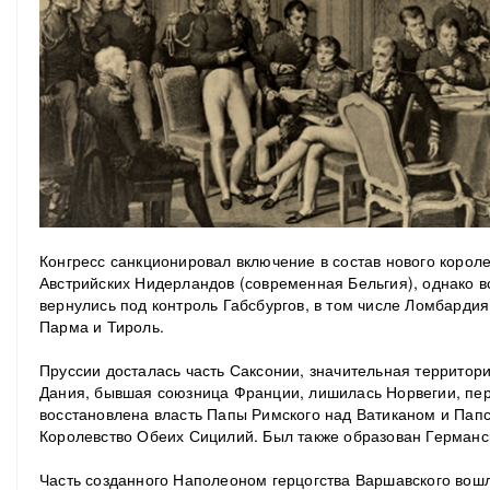
Конгресс санкционировал включение в состав нового корол
Австрийских Нидерландов (современная Бельгия), однако в
вернулись под контроль Габсбургов, в том числе Ломбардия
Парма и Тироль.
Пруссии досталась часть Саксонии, значительная территор
Дания, бывшая союзница Франции, лишилась Норвегии, пе
восстановлена власть Папы Римского над Ватиканом и Папс
Королевство Обеих Сицилий. Был также образован Германс
Часть созданного Наполеоном герцогства Варшавского вошл