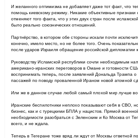
И желанного оптимизма не добавляет даже тот факт, что т
помощь киевскому режиму. Никакие объективные признаки 
отменяют того факта, что у этих двух стран после исламско
было реально союзнических отношений.
Партнёрство, в котором обе стороны искали почти исключи
конечно, имело место, но не более того. Очень показатель
после ударов Израиля обращение российской дипломатии 
Руководству Исламской республики сочли необходимым на
американо-иранских переговоров в Омане и готовности США 
воспринимать теперь, после заявлений Дональда Трампа о 
пассажей по поводу проваленной Ираном новой атомной с
Или же в данном случае любой самый плохой мир лучше в
Иранские беспилотники неплохо показывают себя в СВО, но 
бизнес, как и с турецкими БПЛА у нацистов. Прямой военн
необходимости разобраться с Зеленским и Ко Москва от Тег
всего, и не ждала.
Теперь в Тегеране тоже вряд ли ждут от Москвы ответной 