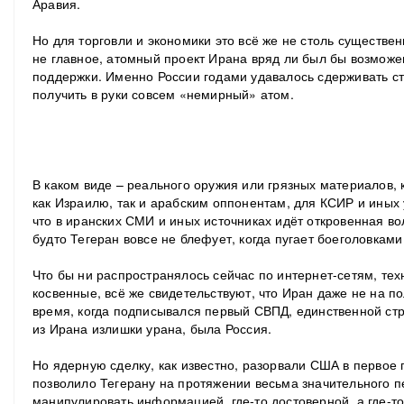
Аравия.
Но для торговли и экономики это всё же не столь существен
не главное, атомный проект Ирана вряд ли был бы возмож
поддержки. Именно России годами удавалось сдерживать с
получить в руки совсем «немирный» атом.
В каком виде – реального оружия или грязных материалов,
как Израилю, так и арабским оппонентам, для КСИР и иных 
что в иранских СМИ и иных источниках идёт откровенная в
будто Тегеран вовсе не блефует, когда пугает боеголовкам
Что бы ни распространялось сейчас по интернет-сетям, тех
косвенные, всё же свидетельствуют, что Иран даже не на п
время, когда подписывался первый СВПД, единственной стр
из Ирана излишки урана, была Россия.
Но ядерную сделку, как известно, разорвали США в первое 
позволило Тегерану на протяжении весьма значительного 
манипулировать информацией, где-то достоверной, а где-то