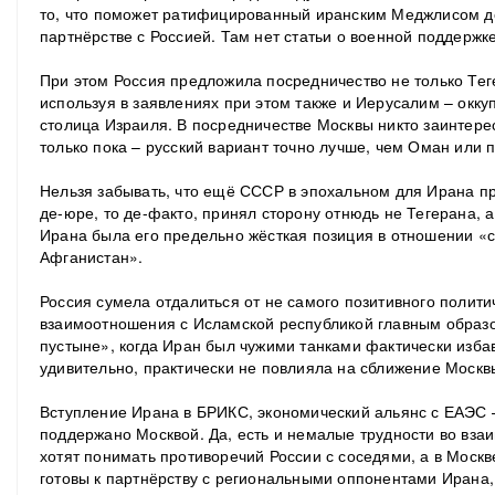
то, что поможет ратифицированный иранским Меджлисом до
партнёрстве с Россией. Там нет статьи о военной поддержке
При этом Россия предложила посредничество не только Теге
используя в заявлениях при этом также и Иерусалим – окк
столица Израиля. В посредничестве Москвы никто заинтерес
только пока – русский вариант точно лучше, чем Оман или 
Нельзя забывать, что ещё СССР в эпохальном для Ирана пр
де-юре, то де-факто, принял сторону отнюдь не Тегерана, 
Ирана была его предельно жёсткая позиция в отношении «с
Афганистан».
Россия сумела отдалиться от не самого позитивного полити
взаимоотношения с Исламской республикой главным образо
пустыне», когда Иран был чужими танками фактически избав
удивительно, практически не повлияла на сближение Москв
Вступление Ирана в БРИКС, экономический альянс с ЕАЭС –
поддержано Москвой. Да, есть и немалые трудности во взаи
хотят понимать противоречий России с соседями, а в Москв
готовы к партнёрству с региональными оппонентами Ирана,