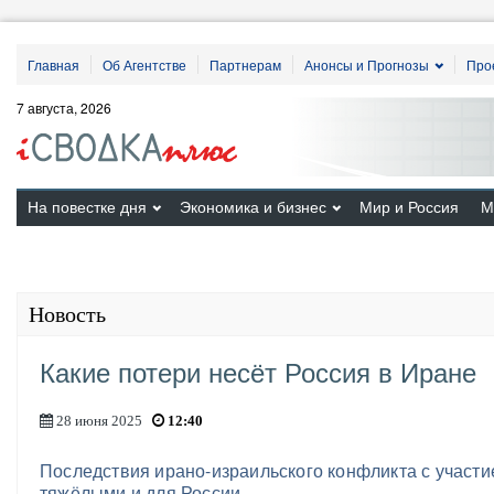
Главная
Об Агентстве
Партнерам
Анонсы и Прогнозы
Про
7 августа, 2026
На повестке дня
Экономика и бизнес
Мир и Россия
М
Новость
Какие потери несёт Россия в Иране
28 июня 2025
12:40
Последствия ирано-израильского конфликта с участ
тяжёлыми и для России