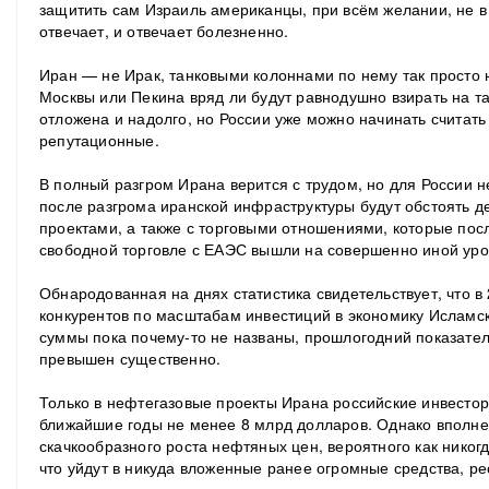
защитить сам Израиль американцы, при всём желании, не в 
отвечает, и отвечает болезненно.
Иран — не Ирак, танковыми колоннами по нему так просто 
Москвы или Пекина вряд ли будут равнодушно взирать на т
отложена и надолго, но России уже можно начинать считать с
репутационные.
В полный разгром Ирана верится с трудом, но для России н
после разгрома иранской инфраструктуры будут обстоять 
проектами, а также с торговыми отношениями, которые пос
свободной торговле с ЕАЭС вышли на совершенно иной уро
Обнародованная на днях статистика свидетельствует, что в
конкурентов по масштабам инвестиций в экономику Исламск
суммы пока почему-то не названы, прошлогодний показател
превышен существенно.
Только в нефтегазовые проекты Ирана российские инвесто
ближайшие годы не менее 8 млрд долларов. Однако вполне
скачкообразного роста нефтяных цен, вероятного как никогд
что уйдут в никуда вложенные ранее огромные средства, ре