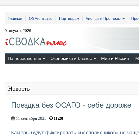
Главная
Об Агентстве
Партнерам
Анонсы и Прогнозы
Про
9 августа, 2026
На повестке дня
Экономика и бизнес
Мир и Россия
М
Новость
Поездка без ОСАГО - себе дороже
11 сентября 2025
11:20
Камеры будут фиксировать «бесполисников» не чаще 