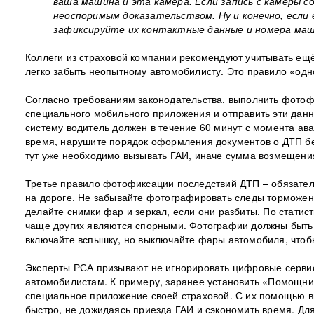
ваша машина и эта камера. Если запись с камеры с
неоспоримым доказательством. Ну и конечно, если 
зафиксируйте их контактные данные и номера маш
Коллеги из страховой компании рекомендуют учитывать ещ
легко забыть неопытному автомобилисту. Это правило «одн
Согласно требованиям законодательства, выполнить фот
специального мобильного приложения и отправить эти да
систему водитель должен в течение 60 минут с момента ава
время, нарушите порядок оформления документов о ДТП бе
тут уже необходимо вызывать ГАИ, иначе сумма возмещения
Третье правило фотофиксации последствий ДТП – обязате
на дороге. Не забывайте фотографировать следы торможен
делайте снимки фар и зеркал, если они разбиты. По статис
чаще других являются спорными. Фотографии должны быть
включайте вспышку, но выключайте фары автомобиля, чтобы
Эксперты РСА призывают не игнорировать цифровые сервис
автомобилистам. К примеру, заранее установить «Помощни
специальное приложение своей страховой. С их помощью 
быстро, не дожидаясь приезда ГАИ и сэкономить время. Дл