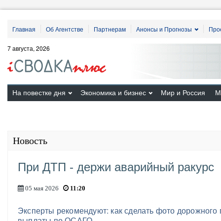
Главная
Об Агентстве
Партнерам
Анонсы и Прогнозы
Про
7 августа, 2026
На повестке дня
Экономика и бизнес
Мир и Россия
М
Новость
При ДТП - держи аварийный ракурс
05 мая 2026
11:20
Эксперты рекомендуют: как сделать фото дорожного 
выплаты по ОСАГО