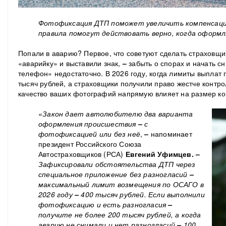
Фотофиксация ДТП поможет увеличить компенсацию
правила помогут действовать верно, когда оформ
Попали в аварию? Первое, что советуют сделать страховщик
«аварийку» и выставили знак,
–
забыть о спорах и начать с
телефон» недостаточно. В 2026 году, когда лимиты выплат 
тысяч рублей, а страховщики получили право жестче контро
качество ваших фотографий напрямую влияет на размер к
«Закон дает автолюбителю два варианта
оформления происшествия
–
с
фотофиксацией или без неё
,
–
напоминает
президент Российского Союза
Автостраховщиков (РСА)
Евгений Уфимцев. –
Зафиксировали обстоятельства ДТП через
специальное приложение без разногласий
–
максимальный лимит возмещения по ОСАГО в
2026 году
–
400 тысяч рублей. Если выполнили
фотофиксацию и есть разногласия
–
получите не более 200 тысяч рублей, а когда
аварию не снимали и нет разногласий
–
100