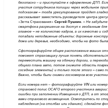
безопасно – и приступайте к оформлению ДТП. Есл
участия сотрудников полиции через мобильное при
подсказкам
–
тогда урегулирование пройдет гладко
рассказывает заместитель руководителя центра урегу
«Зетта Страхования»
Сергей Пушкин
.
–
Не забудьте
смартфона разрешение на доступ к геоданным для
главное
–
не количество кадров, а их качество и со
попадали неподвижные объекты: дорожные констру
дома или деревья, необходимо, чтобы на фото была
Сфотографируйте общее расположение машин отно
поможет страховщику лучше понять обстоятельс
переместить машину на обочину дороги, и переход
общего плана авто, потом снимите область повреж
соседние элементы) и только после этого
–
само п
Важно, чтобы были снимки госномеров всех участни
Если номера нет – фотографируйте
VIN
или номер
страховой полис ОСАГО второго участника аварии
ошибки при заполнении Извещения о ДТП, а от это
вами страхового возмещения. Осмотритесь по сто
наблюдения (на столбах или зданиях), сделайте фо