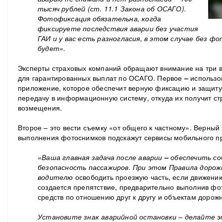
тысяч рублей (ст. 11.1 Закона об ОСАГО).
Фотофиксация обязательна, когда
фиксируете последствия аварии без участия
ГАИ и у вас есть разногласия, в этом случае без 
будет».
Эксперты страховых компаний обращают внимание на три
для гарантированных выплат по ОСАГО. Первое
–
использо
приложение, которое обеспечит верную фиксацию и защиту
передачу в информационную систему, откуда их получит с
возмещения.
Второе – это вести съемку «от общего к частному». Верный
выполнения фотоснимков подскажут сервисы мобильного п
«
Ваша главная задача после аварии
–
обеспечить со
безопасность пассажиров. При этом Правила доро
водителю
освободить проезжую часть, если движени
создается препятствие, предварительно выполнив ф
средств по отношению друг к другу и объектам дорож
Установите знак аварийной остановки – делайте 