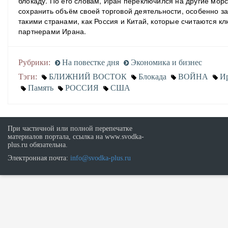
блокаду.
По его словам, Иран переключился на другие мор
сохранить объём своей торговой деятельности, особенно з
такими странами, как Россия и Китай, которые считаются 
партнерами Ирана.
Рубрики:
На повестке дня
Экономика и бизнес
Тэги:
БЛИЖНИЙ ВОСТОК
Блокада
ВОЙНА
И
Память
РОССИЯ
США
При частичной или полной перепечатке
материалов портала, ссылка на www.svodka-
plus.ru обязательна.
Электронная почта:
info@svodka-plus.ru