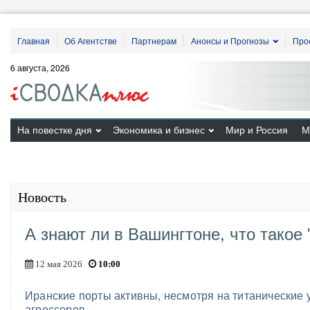
Главная
Об Агентстве
Партнерам
Анонсы и Прогнозы
Про
6 августа, 2026
На повестке дня
Экономика и бизнес
Мир и Россия
М
Новость
А знают ли в Вашингтоне, что такое
12 мая 2026
10:00
Иранские порты активны, несмотря на титанические 
агрессоров