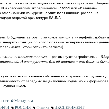
крыто от глаз в «черных ящиках» коммерческих программ. Наприм
00 и классическим экспериментом Jezebel или «Иезавель»
о американский конкурент не учитывает влияние рассеяния
годаря открытой архитектуре SAUNA.
ент. В будущем авторы планируют улучшить интерфейс, добавит
и внедрить функции по использованию экспериментальных данн
ксперимента, чтобы уточнять расчеты).
нными и их пользователями, –
резюмируют разработчики.
– Ядер
прозрачной. И инструменты для её анализа тоже должны быт
 суверенитета появление собственного открытого инструмента д
езависимости от западных лицензионных кодов, но и к формиров
й научной школы.
изнес
Между тем
МИФИ
РОССИЯ
Физика
ЭКСПЕРИМЕНТ