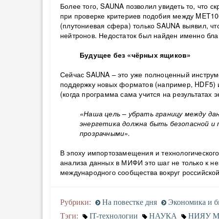
Более того, SAUNA позволил увидеть то, что с
при проверке критериев подобия между MET10
(плутониевая сфера) только SAUNA выявил, чт
нейтронов. Недостаток был найден именно бла
Будущее без «чёрных ящиков»
Сейчас SAUNA – это уже полноценный инструм
поддержку новых форматов (например, HDF5) 
(когда программа сама учится на результатах э
«Наша цель – убрать границу между да
энергетика должна быть безопасной и 
прозрачными».
В эпоху импортозамещения и технологического
анализа данных в МИФИ это шаг не только к н
международного сообщества вокруг российско
Рубрики:
На повестке дня
Экономика и б
Тэги:
IT-технологии
НАУКА
НИЯУ 