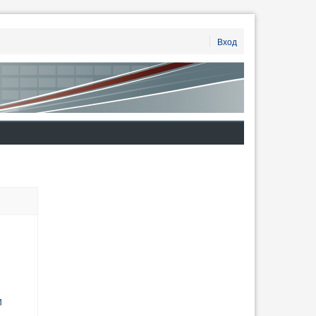
Вход
м