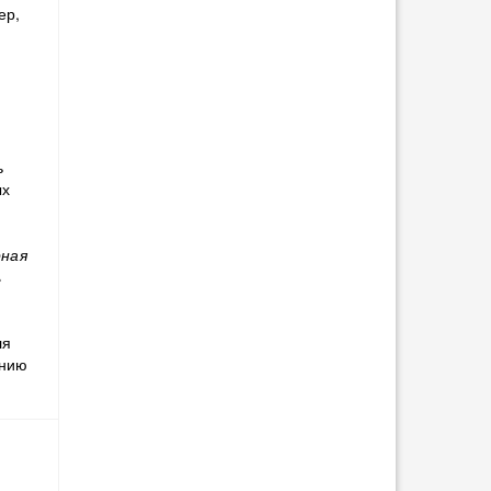
ер,
ь
ых
ная
ь
ля
анию