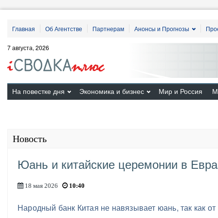
Главная
Об Агентстве
Партнерам
Анонсы и Прогнозы
Про
7 августа, 2026
На повестке дня
Экономика и бизнес
Мир и Россия
М
Новость
Юань и китайские церемонии в Евра
18 мая 2026
10:40
Народный банк Китая не навязывает юань, так как от 