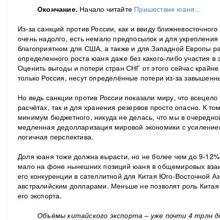
Окончание.
Начало читайте
Пришествие юаня...
Из-за санкций против России, как и ввиду ближневосточного
очень надолго, есть немало предпосылок и для укрепления
благоприятном для США, а также и для Западной Европы р
определенного роста юаня даже без какого-либо участия в 
Оценить выгоды и потери стран СНГ от этого сейчас крайне 
только Россия, несут определённые потери из-за завышенн
Но ведь санкции против России показали миру, что всецело 
расчётах, так и для хранения резервов просто опасно. К то
минимум бюджетного, никуда не делась, что мы в очередной
медленная дедолларизация мировой экономики с усилением
логичная перспектива.
Доля юаня тоже должна вырасти, но не более чем до 9-12%
мало на фоне нынешних позиций юаня в общемировых взаи
его конкуренции в сателлитной для Китая Юго-Восточной Аз
австралийским долларами. Меньше не позволят роль Китая
его экспорта.
Объёмы китайского экспорта – уже почти 4 трлн до