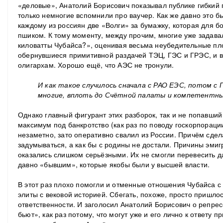
«деловые», Анатолий Борисович показывал публике гибкий г
только немногие вспомнили про ваучер. Как же давно это 
каждому из россиян две «Волги» за бумажку, которая для б
пшиком. К тому моменту, между прочим, многие уже задав
киловатты Чубайса?», оценивая весьма неубедительные пл
обернувшиеся примитивной раздачей ТЭЦ, ГЭС и ГРЭС, и все
олигархам. Хорошо ещё, что АЭС не тронули.
И как такое случилось сначала с РАО ЕЭС, потом с 
многие, вплоть до Счётной палаты и компетентны
Однако главный фигурант этих разборок, так и не попавший 
максимум под банкротство (как раз по поводу госкорпорации
незаметно, зато оперативно свалил из России. Причём сдела
задумываться, а как бы с родины не достали.
Причины эмигр
оказались слишком серьёзными. Их не смогли перевесить д
давно «бывшим», которые якобы были у высшей власти.
В этот раз плохо помогли и отменные отношения Чубайса с
элиты с вековой историей. Сбегать, похоже, просто пришлось
ответственности. И заголосил Анатолий Борисович о репрес
бьют», как раз потому, что могут уже и его лично к ответу 