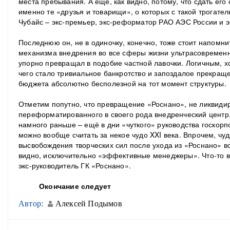
места пребывания. А ещё, как видно, потому, что сдать его
именно те «друзья и товарищи», о которых с такой трогате
Чубайс – экс-премьер, экс-реформатор РАО АЭС России и э
Последнюю он, не в одиночку, конечно, тоже стоит напомни
механизма внедрения во все сферы жизни ультрасовременн
упорно превращал в подобие частной лавочки. Логичным, х
чего стало тривиальное банкротство и запоздалое прекращ
бюджета абсолютно бесполезной на тот момент структуры.
Отметим попутно, что превращение «Роснано», не ликвидир
переформатированного в своего рода внедренческий центр,
намного раньше – ещё в дни «чуткого» руководства госкор
можно вообще считать за некое чудо XXI века. Впрочем, чу
высвобождения творческих сил после ухода из «Роснано» все
видно, исключительно «эффективные менеджеры». Что-то в
экс-руководитель ГК «Роснано».
Окончание следует
Автор:
Алексей Подымов