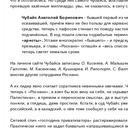
что и поплатились. Но среди них самого Чубайса, возглавля
проевшую казённые миллиарды, увы, не оказалось, в силу с
Чубайс Анатолий Борисович
- бывший первый из ч
осваивавшей, причём явно не без пользы для карма
средства, теперь с пафосом стенает по поводу насто
подчинённых. В ход пошли слегка подзабытые терми
«аресты».
Устами многократно «бывшего» - и предсе
премьера, и главы «Роснано» оглашён и «весь список» 
теперь светят немалые сроки.
На личном сайте Чубайса записаны
О. Киселев, А. Малышев
Галстян, М. Касенкова, А. Кушнарев, И. Рапопорт, С. Вахт
многие другие сотрудники Роснано.
А их лидер явно считает соратников невинными овечками. Чт
теперь с «Роснано», а взял бы всю вину на себя, не скрывал
Палестинах», в прямом и переносном смыслах, да и выступ
поняли, а глядишь, даже простили. Кстати, в суд Чубайс уже
российский, а в канадский, о чём тоже сообщил у себя на са
Сетевой спич «господина приватизатора» растиражировали 
Практически никто не задал буквально напрашивающиеся во