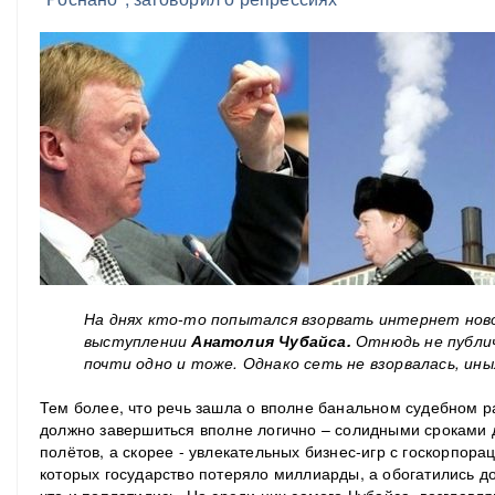
На днях кто-то попытался взорвать
интернет
нов
выступлении
Анатолия Чубайса.
Отнюдь не публич
почти одно и тоже. Однако сеть не взорвалась, ин
Тем более, что речь зашла о вполне банальном судебном ра
должно завершиться вполне логично – солидными сроками д
полётов, а скорее - увлекательных бизнес-игр с госкорпора
которых государство потеряло миллиарды, а обогатились до