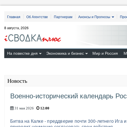
Главная
Об Агентстве
Партнерам
Анонсы и Прогнозы
Про
8 августа, 2026
На повестке дня
Экономика и бизнес
Мир и Россия
М
Новость
Военно-исторический календарь Рос
31 мая 2026
12:00
Битва на Калке - преддверие почти 300-летнего Ига и
приводит неумение согласовать свои действия