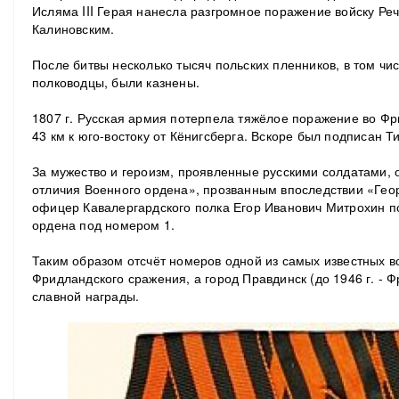
Исляма III Герая нанесла разгромное поражение войску Ре
Калиновским.
После битвы несколько тысяч польских пленников, в том ч
полководцы, были казнены.
1807 г. Русская армия потерпела тяжёлое поражение во Ф
43 км к юго-востоку от Кёнигсберга. Вскоре был подписан Т
За мужество и героизм, проявленные русскими солдатами,
отличия Военного ордена», прозванным впоследствии «Геор
офицер Кавалергардского полка Егор Иванович Митрохин п
ордена под номером 1.
Таким образом отсчёт номеров одной из самых известных во
Фридландского сражения, а город Правдинск (до 1946 г. - 
славной награды.