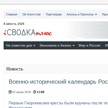
Главная
Об Агентстве
Партнерам
Анонсы и Прогнозы
Про
8 августа, 2026
На повестке дня
Экономика и бизнес
Мир и Россия
М
Новость
Военно-исторический календарь Рос
02 июня 2026
12:00
Первые Георгиевские кресты были вручены после т
Фридландом