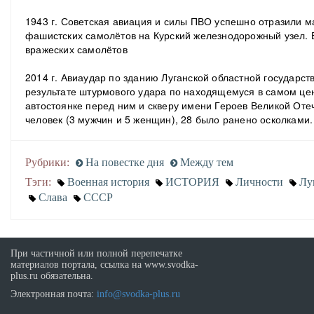
1943 г. Советская авиация и силы ПВО успешно отразили м
фашистских самолётов на Курский железнодорожный узел. В
вражеских самолётов
2014 г. Авиаудар по зданию Луганской областной государс
результате штурмового удара по находящемуся в самом цен
автостоянке перед ним и скверу имени Героев Великой Оте
человек (3 мужчин и 5 женщин), 28 было ранено осколками.
Рубрики:
На повестке дня
Между тем
Тэги:
Военная история
ИСТОРИЯ
Личности
Лу
Слава
СССР
При частичной или полной перепечатке
материалов портала, ссылка на www.svodka-
plus.ru обязательна.
Электронная почта:
info@svodka-plus.ru