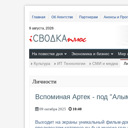
Главная
Об Агентстве
Партнерам
Анонсы и Про
9 августа, 2026
На повестке дня
Экономика и бизнес
Мир 
Л
Культура
ИТ Технологии
СМИ и медиа
Личности
Вспоминая Артек - под "Алы
09 октября 2025
10:40
Выходит на экраны уникальный фильм-док
президентом которого он был многие год