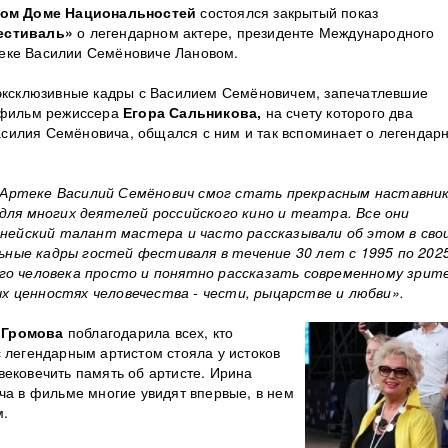
ом Доме Национальностей
состоялся закрытый показ
естиваль»
о легендарном актере, президенте Международного
теке Василии Семёновиче Лановом.
 эксклюзивные кадры с Василием Семёновичем, запечатлевшие
й фильм режиссера
Егора Сальникова,
на счету которого два
силия Семёновича, общался с ним и так вспоминает о легендар
 Артеке Василий Семёнович смог стать прекрасным наставни
я многих деятелей российского кино и театра. Все они
ейский талант мастера и часто рассказывали об этом в сво
ьные кадры гостей фестиваля в течение 30 лет с 1995 по 202
ого человека просто и понятно рассказать современному зрит
х ценностях человечества - чести, рыцарстве и любви».
 Громова
поблагодарила всех, кто
 легендарным артистом стояла у истоков
вековечить память об артисте. Ирина
ча в фильме многие увидят впервые, в нем
м.