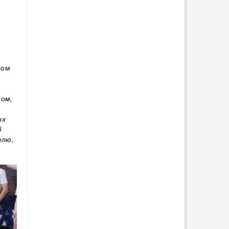
ном
ком,
их
5
елю,