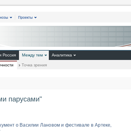
гнозы
Проекты
и Россия
Между тем
Аналитика
ичности
Точка зрения
ми парусами"
умент о Василии Лановом и фестивале в Артеке,
ы