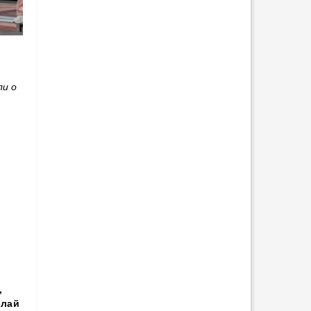
ли о
,
олай