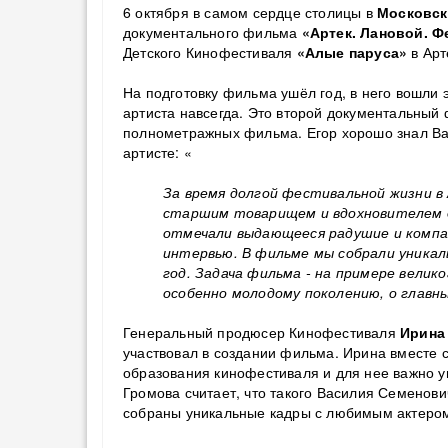
6 октября в самом сердце столицы в
Московск
документального фильма
«Артек. Лановой. Ф
Детского Кинофестиваля
«Алые паруса»
в Ар
На подготовку фильма ушёл год, в него вошли
артиста навсегда. Это второй документальны
полнометражных фильма. Егор хорошо знал Ва
артисте: «
За время долгой фестивальной жизни в
старшим товарищем и вдохновителем дл
отмечали выдающееся радушие и компан
интервью. В фильме мы собрали уникал
год. Задача фильма - на примере велик
особенно молодому поколению, о главны
Генеральный продюсер Кинофестиваля
Ирина
участвовал в создании фильма. Ирина вместе с
образования кинофестиваля и для нее важно у
Громова считает, что такого Василия Семенови
собраны уникальные кадры с любимым актеро