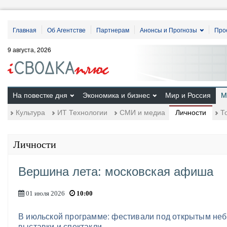
Главная
Об Агентстве
Партнерам
Анонсы и Прогнозы
Про
9 августа, 2026
На повестке дня
Экономика и бизнес
Мир и Россия
М
Личности
Культура
ИТ Технологии
СМИ и медиа
Т
Личности
Вершина лета: московская афиша
01 июля 2026
10:00
В июльской программе: фестивали под открытым неб
выставки и спектакли