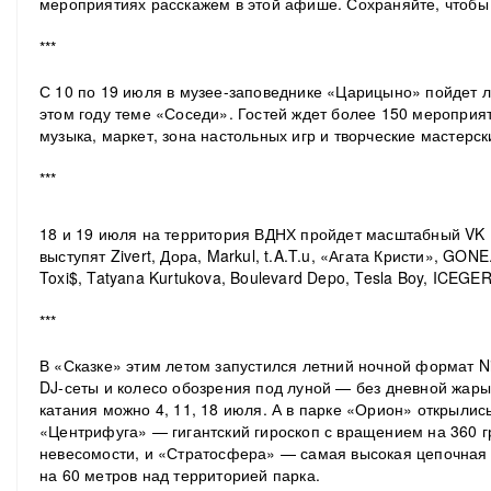
мероприятиях расскажем в этой афише. Сохраняйте, чтобы 
***
С 10 по 19 июля в музее-заповеднике «Царицыно» пойдет 
этом году теме «Соседи». Гостей ждет более 150 мероприя
музыка, маркет, зона настольных игр и творческие мастерск
***
18 и 19 июля на территория ВДНХ пройдет масштабный VK F
выступят Zivert, Дора, Markul, t.A.T.u, «Агата Кристи», GONE
Toxi$, Tatyana Kurtukova, Boulevard Depo, Tesla Boy, ICEGE
***
В «Сказке» этим летом запустился летний ночной формат Ni
DJ-сеты и колесо обозрения под луной — без дневной жары
катания можно 4, 11, 18 июля. А в парке «Орион» открылис
«Центрифуга» — гигантский гироскоп с вращением на 360 
невесомости, и «Стратосфера» — самая высокая цепочная
на 60 метров над территорией парка.