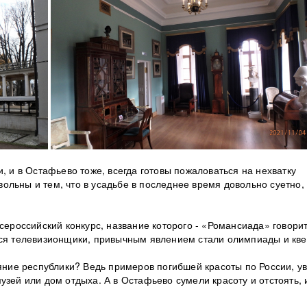
, и в Остафьево тоже, всегда готовы пожаловаться на нехватку
льны и тем, что в усадьбе в последнее время довольно суетно, 
всероссийский конкурс, название которого - «Романсиада» говори
тся телевизионщики, привычным явлением стали олимпиады и кве
ояние республики? Ведь примеров погибшей красоты по России, у
узей или дом отдыха. А в Остафьево сумели красоту и отстоять, 