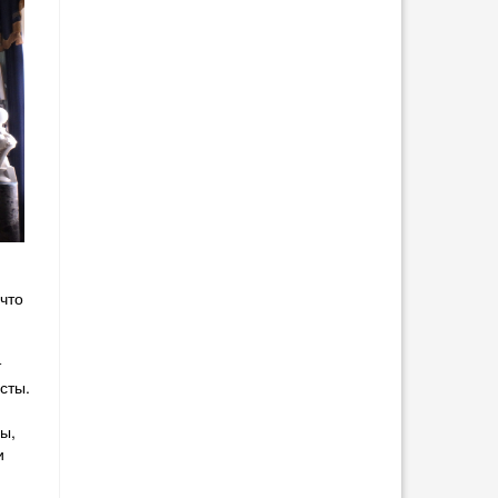
что
т
сты.
вы,
и