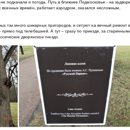
 не подкачала и погода. Путь в ближнее Подмосковье - на задвор
с военных времён, работает аэродром, оказался несложным,
ых так много шикарных пригородов, и сетуют на вечный ремонт 
 прямо под телебашней. А тут – сразу по приезде, за старинным
ссическое дворянское гнездо.