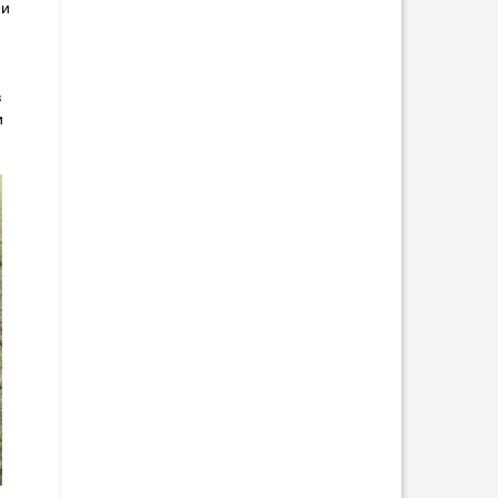
ки
в
и