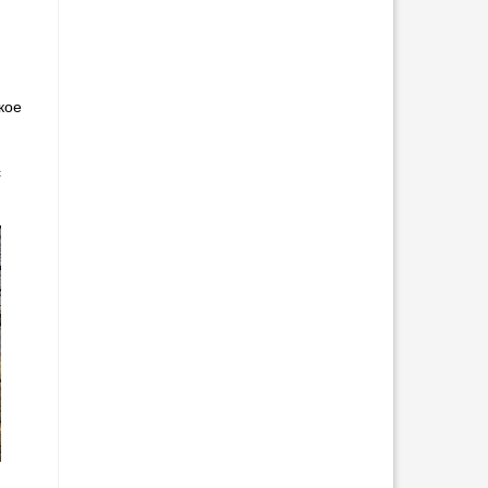
с
кое
с