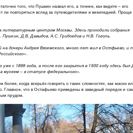
аточно того, что Пушкин назвал его, а точнее, как видите – его
т ли повторяться вслед за путеводителями и википедией. Проще
ыла литературным центром Москвы. Здесь проходили собрания
 Пушкин, Д.В. Давыдов, А.С. Грибоедов и Н.В. Гоголь.
 на дочери Андрея Вяземского, много лет жил в Остфьево, и п
Российского».
уже с 1899 года, а после его закрытия в 1930 году здесь был
ла музеем – в статусе федерального».
 более, когда всерьёз говорить о таких сложностях, как маски и
о. Главное, что в Остафьево приведены в завидный порядок и са
ным прудом.