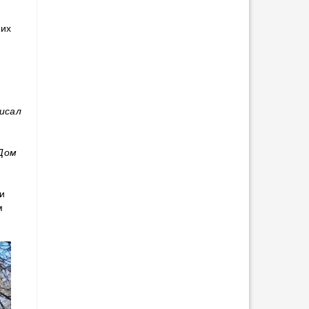
 их
исал
 Дом
ли
м