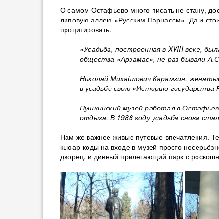
О самом Остафьево много писать не стану, дост
липовую аллею «Русским Парнасом». Да и стои
процитировать.
«Усадьба, построенная в XVIII веке, б
общества «Арзамас», не раз бывали А.С.
Николай Михайлович Карамзин, женатый
в усадьбе свою «Историю государства 
Пушкинский музей работал в Остафьево 
отдыха. В 1988 году усадьба снова ста
Нам же важнее живые путевые впечатления. Тем
кьюар-коды на входе в музей просто несерьёзн
дворец, и дивный прилегающий парк с роскош