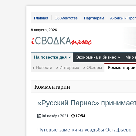
Главная
Об Агентстве
Партнерам
Анонсы и Про
8 августа, 2026
На повестке дня
Экономика и бизнес
Мир 
Комментарии
Новости
Интервью
Обзоры
Комментарии
«Русский Парнас» принимает
06 ноября 2021
17:54
Путевые заметки из усадьбы Остафьево -