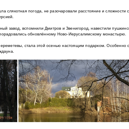
нула слякотная погода, не разочаровали расстояние и сложности 
урсией.
яный завод, вспомнили Дмитров и Звенигород, навестили пушкинс
 порадовались обновлённому Ново-Иерусалимскому монастырю.
Шереметевы, стала этой осенью настоящим подарком. Особенно 
кдауна.