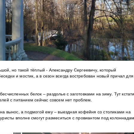
ьшой, но такой тёплый - Александру Сергеевичу, который
седки и мостик, а в сезон всегда востребован новый причал для
бесчисленных белок – раздолье с заготовками на зиму. Тут кстат
телей с питанием сейчас совсем нет проблем.
 на вынос, а подмогой ему – выездная кофейня со столиками на
 туристы вполне смогут размеситься с провиантом под колоннадам