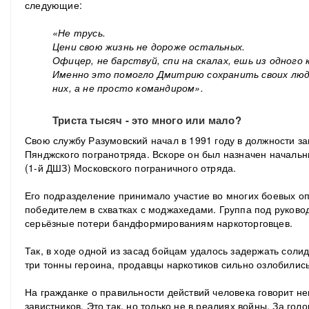
следующие:
«Не трусь.
Цени свою жизнь не дороже остальных.
Офицер, не барствуй, спи на скалах, ешь из одного 
Именно это помогло Дмитрию сохранить своих лю
них, а не просто командиром».
Триста тысяч - это много или мало?
Свою службу Разумовский начал в 1991 году в должности з
Пянджского погранотряда. Вскоре он был назначен началь
(1-й ДШЗ) Московского пограничного отряда.
Его подразделение принимало участие во многих боевых оп
победителем в схватках с моджахедами. Группа под руково
серьёзные потери бандформированиям наркоторговцев.
Так, в ходе одной из засад бойцам удалось задержать сол
три тонны героина, продавцы наркотиков сильно озлобились
На гражданке о правильности действий человека говорит не
завистников. Это так, но только не в реалиях войны. За го