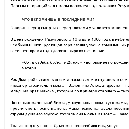
Первым в горящий зал школы ворвался подполковник Разумо
Что вспомнишь в последний миг
Говорят, перед смертью перед глазами у человека мгновен
В день рождения Разумовского 16 марта 1968 года в небе 
необычный шов: рдеющая заря столкнулась с томными, жир
весеннее время года должно выражаться иначе.
«Ох, и судьба будет у Димки» -
вспоминает о рождени
матери.
Рос Дмитрий чутким, мягким и ласковым мальчуганом в семь
инженер-строитель и мама – Валентина Александровна – п
младший брат Максим, который по примеру старшего – так
Частенько маленький Димка, уткнувшись носом в ухо мамы, 
просил спеть песню на ночь. Мама нежно напевала песенки
струны души его глубоко трогала лишь одна из всех
«С чего
Только под эту песню Дима мог, расслабившись, уснуть.