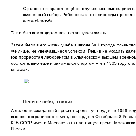
С раннего возраста, ещё не научившись выговаривать
жизненный выбор. Ребенок как- то единожды предель
командилом!»
Так и был командиром всю оставшуюся жизнь.
Затем были в его жизни учеба в школе № 1 города Ульяновс
училище, не увенчавшиеся успехом. Решив не уходить дале
год проработал лаборантом в Ульяновском высшем военном
обстоятельно ещё и занимался спортом – и в 1985 году ст
юношей.
Цени не себя, а своих
А далее неожиданный просвет среди туч-неудач: в 1986 год
высшее пограничное командное ордена Октябрьской Рево
КГБ СССР имени Моссовета (в настоящее время Московски
России).