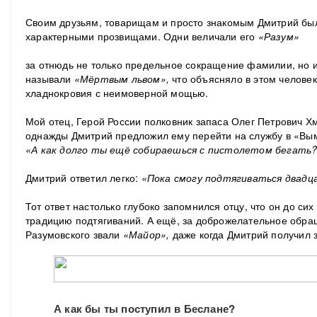
Своим друзьям, товарищам и просто знакомым Дмитрий бы
характерными прозвищами. Одни величали его
«Разум»
за отнюдь не только предельное сокращение фамилии, но и
называли
«Мёртвым львом»,
что объясняло в этом челове
хладнокровия с неимоверной мощью.
Мой отец, Герой России полковник запаса Олег Петрович Хм
однажды Дмитрий предложил ему перейти на службу в «Вымп
«А как долго ты ещё собираешься с пистолетом бегать
Дмитрий ответил легко:
«Пока смогу подтягиваться двадца
Тот ответ настолько глубоко запомнился отцу, что он до си
традицию подтягиваний. А ещё, за доброжелательное обр
Разумовского звали
«Майор»,
даже когда Дмитрий получил 
А как бы ты поступил в Беслане?