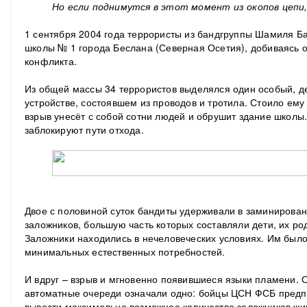
Но если поднимутся в этот момент из окопов цепи,
1 сентября 2004 года террористы из бандгруппы Шамиля Б
школы № 1 города Беслана (Северная Осетия), добиваясь 
конфликта.
Из общей массы 34 террористов выделялся один особый, д
устройстве, состоявшем из проводов и тротила. Стоило ему 
взрыв унесёт с собой сотни людей и обрушит здание школы
заблокируют пути отхода.
Двое с половиной суток бандиты удерживали в заминиров
заложников, большую часть которых составляли дети, их ро
Заложники находились в нечеловеческих условиях. Им было
минимальных естественных потребностей.
И вдруг – взрыв и мгновенно появившиеся языки пламени. 
автоматные очереди означали одно: бойцы ЦСН ФСБ предп
вывести максимально возможное количество заложников жи