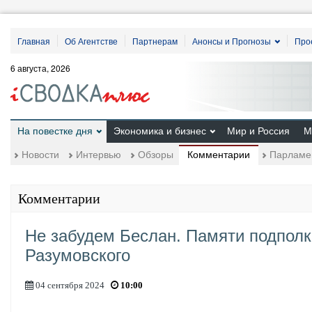
Главная
Об Агентстве
Партнерам
Анонсы и Прогнозы
Про
6 августа, 2026
На повестке дня
Экономика и бизнес
Мир и Россия
М
Комментарии
Новости
Интервью
Обзоры
Парламе
Комментарии
Не забудем Беслан. Памяти подпол
Разумовского
04 сентября 2024
10:00