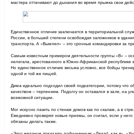
мастера оттачивают до дыхания во время прыжка свои дейс
Единственное отличие заключается в территориальной слу
России, в большей степени освобождая заложников в здания
транспорта. А «Вымпел» – это срочные командировки за пр
Самым известным примером деятельности группы «В» – осв
нелегала, арестованного в Южно-Африканской республике в
Но единственное отличие весьма условно, все бойцы трени
одной и той же пищей.
Дима идеально подходил своей подкатегории, потому что
качеством – терпением. Подолгу он оставался в зале, на у
возможной ситуации.
Мог искусно лазить по стенам домов как по скалам, а в стр
Ежедневно проверяя новые приемы, он считал, если у него
обязаны делать также.
«Это желание показать подчиненным «Делай, как я», «Учи