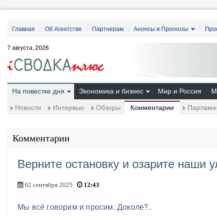
Главная
Об Агентстве
Партнерам
Анонсы и Прогнозы
Про
7 августа, 2026
На повестке дня
Экономика и бизнес
Мир и Россия
М
Комментарии
Новости
Интервью
Обзоры
Парламе
Комментарии
Верните остановку и озарите наши у
02 сентября 2025
12:43
Мы всё говорим и просим. Доколе?..