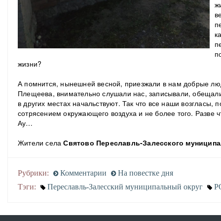
ж
в
п
к
п
п
жизни?
А помнится, нынешней весной, приезжали в нам добрые люд
Плещеева, внимательно слушали нас, записывали, обещали,
в других местах начальствуют. Так что все наши возгласы, 
сотрясением окружающего воздуха и не более того. Разве чт
Ау…
Жители села
Святово Переславль-Залесского муниципа
Рубрики:
Комментарии
На повестке дня
Тэги:
Переславль-Залесский муниципальный округ
Р