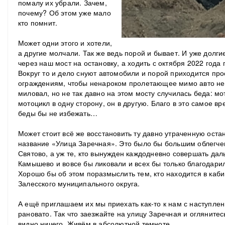
помалу их убрали. Зачем,
почему? Об этом уже мало
кто помнит.
Может одни этого и хотели,
а другие молчали. Так же ведь порой и бывает. И уже долг
через наш мост на остановку, а ходить с октября 2022 года 
Вокруг то и дело снуют автомобили и порой приходится пр
ограждениям, чтобы ненароком пролетающее мимо авто не у
миловал, но не так давно на этом мосту случилась беда: м
мотоцикл в одну сторону, он в другую. Благо в это самое вр
беды бы не избежать…
Может стоит всё же восстановить ту давно утраченную оста
название «Улица Заречная». Это было бы большим облегче
Святово, а уж те, кто вынужден каждодневно совершать дал
Камышево и вовсе бы ликовали и всех бы только благодари
Хорошо бы об этом поразмыслить тем, кто находится в каб
Залесского муниципального округа.
А ещё приглашаем их мы приехать как-то к нам с наступле
рановато. Так что заезжайте на улицу Заречная и оглянитесь
видно ничего. Живём в абсолютной темноте.