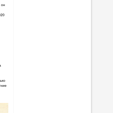
 он
н
920
а
ько
тние