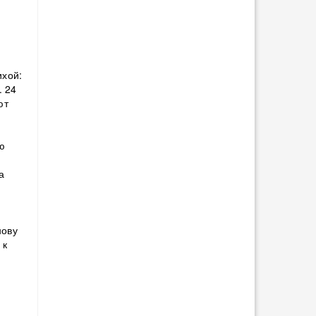
в
ихой:
. 24
ют
ню
а
нову
 к