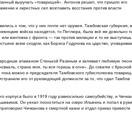
сланный выручать «товарищей». Антонов решил, что пришло его
Каменки и окрестных сел возглавить восстания против власти
ились о том, что у них почти нет оружия. Тамбовская губерния, 
 немецкие войска находятся, то Петлюра, была всё же довольно т
ья или винтовка с фронта — так против милиции и то не выступишь
естьяне всем сходом, как Бориса Годунова на царство, уговарива
с народным атаманом Стенькой Разиным и запевает любимую пес
вааль, страна моя, ты вся горишь в огне». До схватки с Красной
а пока можно и председателя Тамбовского губисполкома товарищ
тстранили его от руководящей должности за то, что сдал Тамбов
го корпуса было в 1919 году равносильно самоубийству, и Чичка
ьшевиков. Он уехал поохотиться на озеро Ильмень и попал в руки
 приговорил Чичканова к смертной казни и отдал приказ привести