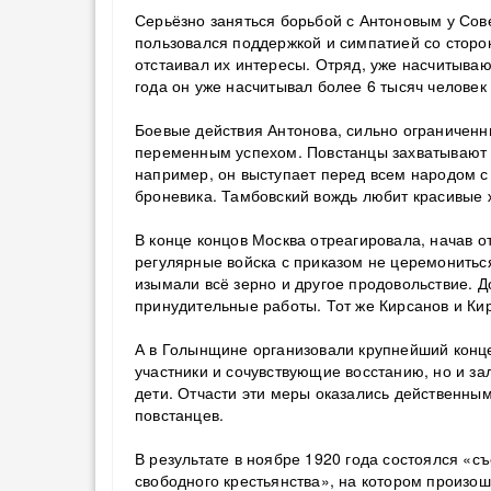
Серьёзно заняться борьбой с Антоновым у Сове
пользовался поддержкой и симпатией со сторон
отстаивал их интересы. Отряд, уже насчитыва
года он уже насчитывал более 6 тысяч человек 
Боевые действия Антонова, сильно ограниченны
переменным успехом. Повстанцы захватывают в
например, он выступает перед всем народом с 
броневика. Тамбовский вождь любит красивые ж
В конце концов Москва отреагировала, начав 
регулярные войска с приказом не церемониться
изымали всё зерно и другое продовольствие. 
принудительные работы. Тот же Кирсанов и Ки
А в Голынщине организовали крупнейший конце
участники и сочувствующие восстанию, но и з
дети. Отчасти эти меры оказались действенным
повстанцев.
В результате в ноябре 1920 года состоялся «съ
свободного крестьянства», на котором произо