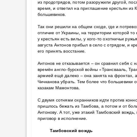
из продотрядов, потом разоружили другой, по
время, и ответил на приглашение крестьян из 
большевиков.
Так они решили на общем сходе, где и потревож
отличие от Украины, на территории которой то
у крестьян есть вилы, у кого-то охотничьи руж
августа Антонов прибыл в село с отрядом, и кр
его принять восстание.
Антонов не отказывается – он сравнил себя 
времён англо-бурской войны «Трансвааль, Транс
армией ещё далеко – она занята на фронтах, 
Чичканова убрать. Тем более что большевики о
казакам Мамонтова.
С двумя сотнями охранников идти против конно
пришлось бежать из Тамбова, а потом и от бол
Антонову. А тот, уже этакий Тамбовский вождь,
приговор в исполнение.
Тамбовский вождь