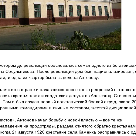
 котором до революции обосновалась семья одного из богатейши
ча Сосульникова. После революции дом был национализирован, 
ти, и одна из квартир была выделена Антонову.
ь мятеж в стране и начавшихся после этого репрессий в отношен
овета крестьянских и солдатских депутатов Александр Степанови
а. Там и был создан первый повстанческий боевой отряд, около 2
бранными командирами и личным составом, жесткой дисциплиной
истов», Антонов начал борьбу с новой властью – всё те же
, нападения на продотряды, раздача отнятого обратно крестьянам
когда 21 августа 1920 крестьяне села Каменка расправились с о