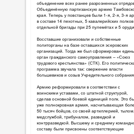
объединение всех ранее разрозненных отрядов
Объединённую партизанскую армию Тамбовск
края. Теперь у повстанцев были 1-я, 2-я, 3-я а
в составе 14 пехотных, 5 кавалерийских полков
отдельной бригады при 25 пулемётах и 5 оруди
Восставшие организовали и собственные
политорганы на базе оставшихся эсеровских
организаций. Тогда же был сформирован един
орган гражданского самоуправления – «Союз
трудового крестьянства» (СТК). Его политическ
программа звучала так: свержение власти
большевиков и созыв Учредительного собрания
Армию реформировали в соответствии с
воинскими уставами, со штатной структурой,
сделав основной боевой единицей полк. Это б
уже полнокровная армия, насчитывающая бол
50 тысяч бойцов, со своей
артиллерией
, тылом
медслужбой, трибуналом, разведкой и
контрразведкой. Высшему и среднему командн
составу были присвоены соответствующие