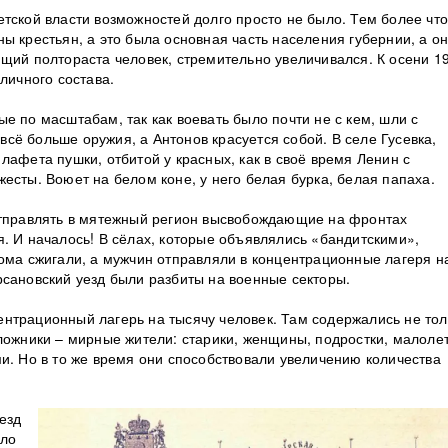
тской власти возможностей долго просто не было. Тем более что
ы крестьян, а это была основная часть населения губернии, а о
ющий полтораста человек, стремительно увеличивался. К осени 1
личного состава.
е по масштабам, так как воевать было почти не с кем, шли с
сё больше оружия, а Антонов красуется собой. В селе Гусевка,
лафета пушки, отбитой у красных, как в своё время Ленин с
есты. Воюет на белом коне, у него белая бурка, белая папаха.
отправлять в мятежный регион высвобождающие на фронтах
. И началось! В сёлах, которые объявлялись «бандитскими»,
Дома сжигали, а мужчин отправляли в концентрационные лагеря н
рсановский уезд были разбиты на военные секторы.
нтрационный лагерь на тысячу человек. Там содержались не тол
аложники – мирные жители: старики, женщины, подростки, малоле
и. Но в то же время они способствовали увеличению количества
езд
шло