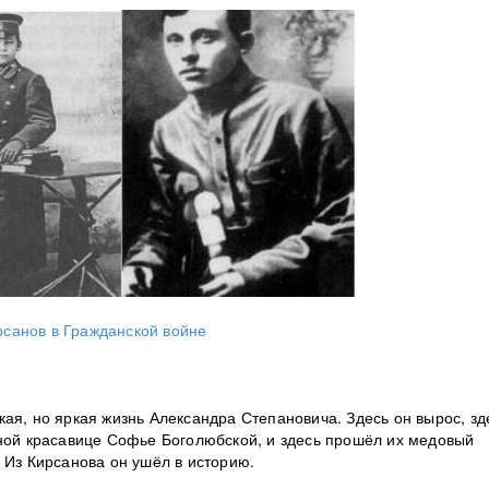
рсанов в Гражданской войне
ая, но яркая жизнь Александра Степановича. Здесь он вырос, зд
тной красавице Софье Боголюбской, и здесь прошёл их медовый
 Из Кирсанова он ушёл в историю.