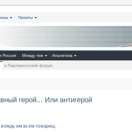
гнозы
Проекты
и Россия
Между тем
Аналитика
Парламентский форум
вный герой... Или антигерой
ий вождь им всем товарищ