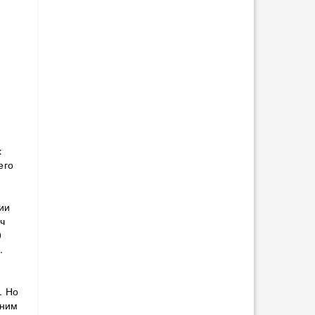
х
его
ии
ч
0
.
. Но
дним