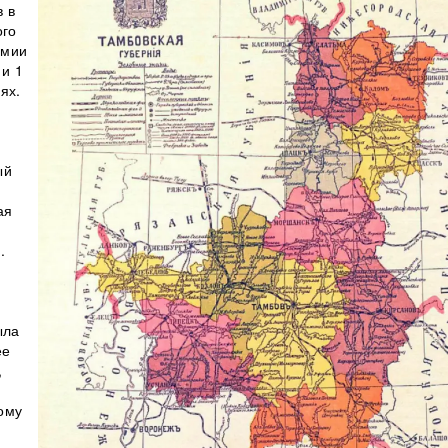
 в
ого
рмии
 и 1
ях.
ый
ая
.
ыла
ее
,
ому