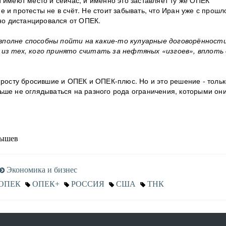
и имеют место и сейчас, и именно это заставляет ту же ОПЕК
 и протесты не в счёт. Не стоит забывать, что Иран уже с прошл
рно дистанцировался от ОПЕК.
вполне способны пойти на какие-то кулуарные договорённости
 из тех, кого принято считать за нефтяных «изгоев», вплоть
просту бросившие и ОПЕК и ОПЕК-плюс. Но и это решение - тольк
ьше не оглядываться на разного рода ограничения, которыми он
ышев
Экономика и бизнес
ОПЕК
ОПЕК+
РОССИЯ
США
ТНК