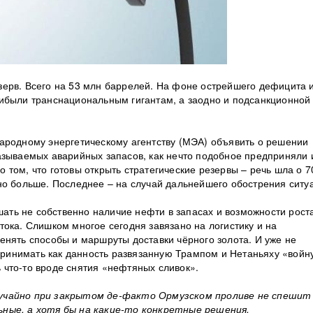
ерв. Всего на 53 млн баррелей. На фоне острейшего дефицита 
ибыли транснациональным гигантам, а заодно и подсанкционной
ародному энергетическому агентству (МЭА) объявить о решении
азываемых аварийных запасов, как нечто подобное предприняли 
том, что готовы открыть стратегические резервы – речь шла о 7
но больше. Последнее – на случай дальнейшего обострения ситу
ешать не собственно наличие нефти в запасах и возможности рост
ока. Слишком многое сегодня завязано на логистику и на
енять способы и маршруты доставки чёрного золота. И уже не
 принимать как данность развязанную Трампом и Нетаньяху «войну
что-то вроде снятия «нефтяных сливок».
лучайно при закрытом де-факто Ормузском проливе не спешит
ьные, а хотя бы на какие-то конкретные решения.