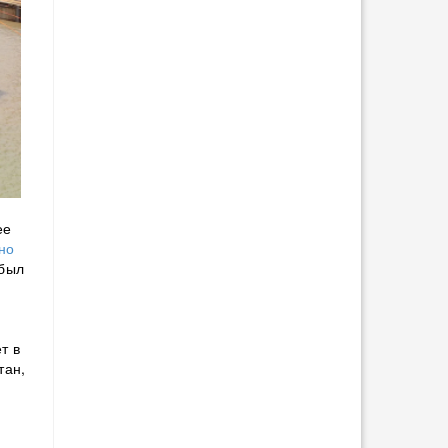
ее
но
 был
т в
тан,