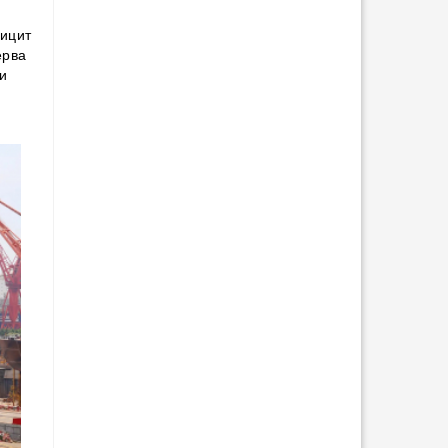
фицит
ерва
ли