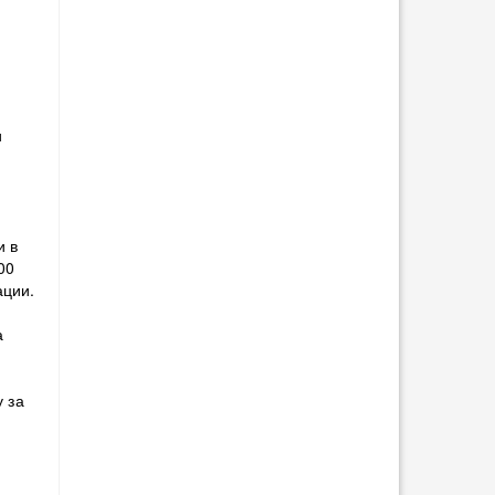
и
и в
00
ации.
а
 за