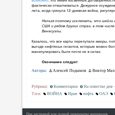
возможно
, что некие косвенные договорённост
фактически отмалчиваться. Дежурное осуждение
лета, когда грянула 12-дневная война, регуля
Нельзя поэтому исключать, что шейхи 
США и рядом других стран, в том числе
Венесуэлы.
Казалось, что все карты перепутали эмиры, по
выгоде нефтяных гигантов, которым можно бол
манипулировать были почти не в силах.
Окончание следует
Авторы:
Алексей Подымов
Виктор Мал
Рубрики:
Комментарии
На повестке дня
Тэги:
ВОЙНА
Иран
нефть
ОАЭ
При частичной или полной перепечатке материалов