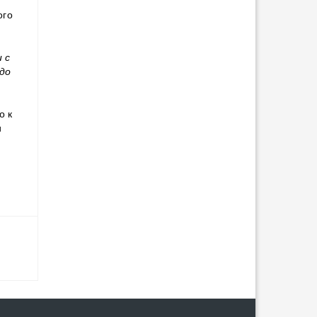
ого
 с
 до
о к
и