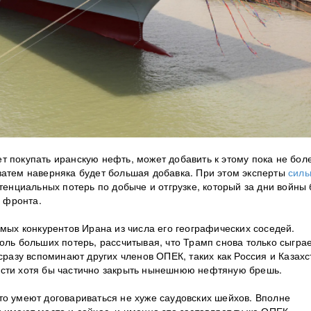
т покупать иранскую нефть, может добавить к этому пока не бол
затем наверняка будет б
о
льшая добавка. При этом эксперты
силь
тенциальных потерь по добыче и отгрузке, который за дни войны
 фронта.
ямых конкурентов Ирана из числа его географических соседей.
оль больших потерь, рассчитывая, что Трамп снова только сыграе
сразу вспоминают других членов ОПЕК, таких как Россия и Казахс
ости хотя бы частично закрыть нынешнюю нефтяную брешь.
то умеют договариваться не хуже саудовских шейхов. Вполне