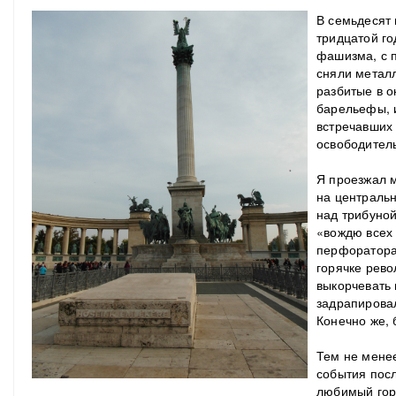
В семьдесят 
тридцатой г
фашизма, с 
сняли металл
разбитые в о
барельефы, 
встречавших
освободител
Я проезжал м
на централь
над трибуной
«вождю всех
перфораторам
горячке рев
выкорчевать 
задрапирова
Конечно же, 
Тем не менее
события посл
любимый горо