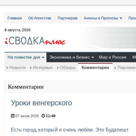
Главная
Об Агентстве
Партнерам
Анонсы и Прогнозы
Про
8 августа, 2026
На повестке дня
Экономика и бизнес
Мир и Россия
М
Комментарии
Новости
Интервью
Обзоры
Парламе
Комментарии
Уроки венгерского
07 июля 2026
12:40
​Есть город, который я очень люблю. Это Будапешт