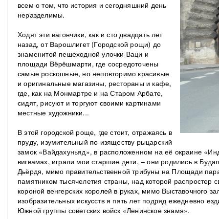
всем о том, что история и сегодняшний день
неразделимы.
Ходят эти вагончики, как и сто двадцать лет
назад, от Варошлигет (Городской рощи) до
знаменитой пешеходной улочки Ваци и
площади Вёрёшмарти, где сосредоточены
самые роскошные, но неповторимо красивые
и оригинальные магазины, рестораны и кафе,
где, как на Монмартре и на Старом Арбате,
сидят, рисуют и торгуют своими картинами
местные художники...
В этой городской роще, где стоит, отражаясь в
пруду, изумительный по изяществу рыцарский
замок «Вайдахуньяд», в расположенном на её окраине «Инд
вигвамах, играли мои старшие дети, – они родились в Буд
Дьёрдя, мимо правительственной трибуны на Площади пар
памятником тысячелетия страны, над которой распростер с
короной венгерских королей в руках, мимо Выставочного з
изобразительных искусств я пять лет подряд ежедневно езд
Южной группы советских войск «Ленинское знамя».