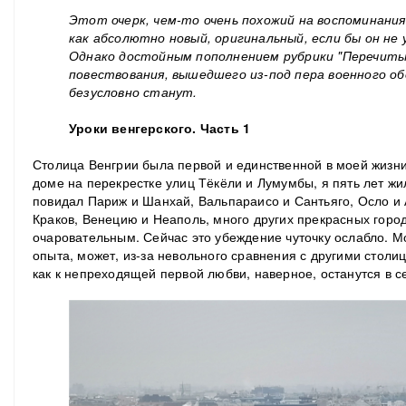
Этот очерк, чем-то очень похожий на воспоминания
как абсолютно новый, оригинальный, если бы он не
Однако достойным пополнением рубрики "Перечиты
повествования, вышедшего из-под пера военного о
безусловно станут.
Уроки венгерского. Часть 1
Столица Венгрии была первой и единственной в моей жизни 
доме на перекрестке улиц Тёкёли и Лумумбы, я пять лет жил
повидал Париж и Шанхай, Вальпараисо и Сантьяго, Осло и А
Краков, Венецию и Неаполь, много других прекрасных город
очаровательным.
Сейчас это убеждение чуточку ослабло. Мо
опыта, может, из-за невольного сравнения с другими столиц
как к непреходящей первой любви, наверное, останутся в с