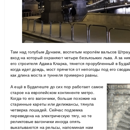
Там над голубым Дунаем, воспетым королём вальсов Штрау
вход на который охраняют четыре безъязыких льва. А за ни
его строителя Адама Кларка, тянется прорубленный в Будай
когда идет дождь, мост прячется от непогоды под его сводам
как длина моста и туннеля примерно равны.
А ещё в Будапеште до сих пор работает самое
старое на европейском континенте метро.
Когда-то его вагончики, больше похожие на
старинные кареты или дилижансы, тянула
четверка лошадей. Сейчас подземка
переведена на электрическую тягу, но те
реликтовые вагончики иногда опять
выкатываются на рельсы, напоминая нам