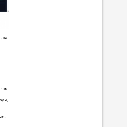
, на
 что
юди,
ыть