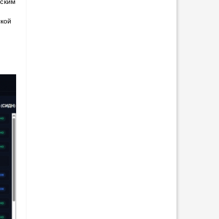
еским
ской