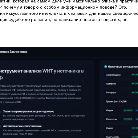
звитии, которая на самом деле уже максимально близка к практич
 И почему я говорю о особом информационном поводе? Это,
ния искусственного интеллекта в ключевых для нашей специфиче
ция судебного решения, не написание постов в соцсетях, не