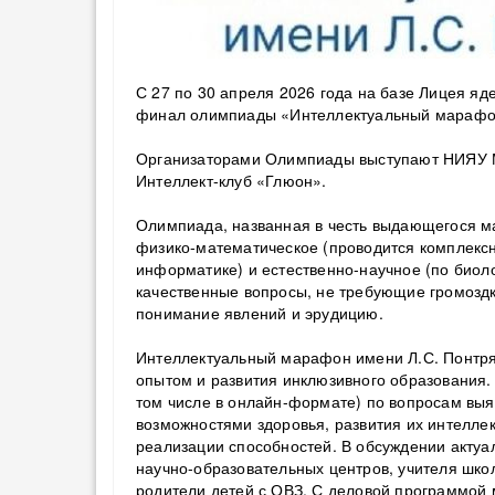
С 27 по 30 апреля 2026 года на базе Лицея я
финал олимпиады «Интеллектуальный марафон
Организаторами Олимпиады выступают НИЯУ М
Интеллект-клуб «Глюон».
Олимпиада, названная в честь выдающегося ма
физико-математическое (проводится комплекс
информатике) и естественно-научное (по биол
качественные вопросы, не требующие громозд
понимание явлений и эрудицию.
Интеллектуальный марафон имени Л.С. Понтряг
опытом и развития инклюзивного образования.
том числе в онлайн-формате) по вопросам вы
возможностями здоровья, развития их интелле
реализации способностей. В обсуждении актуа
научно-образовательных центров, учителя шко
родители детей с ОВЗ. С деловой программой