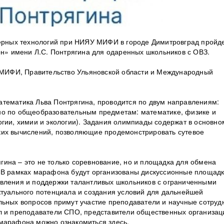
дерных технологий при НИЯУ МИФИ в городе Димитровград пройд
» имени Л.С. Понтрягина для одаренных школьников с ОВЗ.
ИФИ, Правительство Ульяновской области и Международный
тематика Льва Понтрягина, проводится по двум направлениям:
но по общеобразовательным предметам: математике, физике и
огии, химии и экологии). Задания олимпиады содержат в основно
ких вычислений, позволяющие продемонстрировать сутевое
ина – это не только соревнование, но и площадка для обмена
 В рамках марафона будут организованы дискуссионные площадк
явления и поддержки талантливых школьников с ограниченными
ктуального потенциала и создания условий для дальнейшей
льных вопросов примут участие преподаватели и научные сотруд
л и преподаватели СПО, представители общественных организац
 марафона можно ознакомиться здесь.