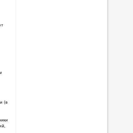
ет
м
и (в
ники
ий,