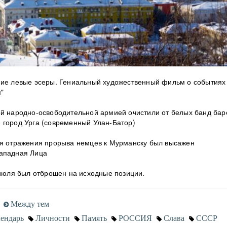
ие левые эсеры. Гениальный художественный фильм о событиях
я"
ой народно-освободительной армией очистили от белых банд бар
 город Урга (современный Улан-Батор)
я отражения прорыва немцев к Мурманску был высажен
Западная Лица
 июля был отброшен на исходные позиции.
Между тем
ендарь
Личности
Память
РОССИЯ
Слава
СССР