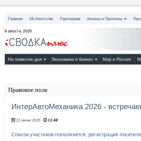
Главная
Об Агентстве
Партнерам
Анонсы и Прогнозы
Про
8 августа, 2026
На повестке дня
Экономика и бизнес
Мир и Россия
М
Правовое поле
ИнтерАвтоМеханика 2026 - встречае
22 июня 2026
12:40
Список участиков пополняется, регистрация посетит