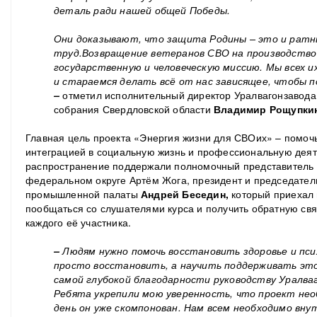
деталь ради нашей общей Победы.
Они доказывают, что защита Родины – это и ратн
труд.
В
озвращение ветеранов СВО на производств
государственную
и
человеческую
мисси
ю
. Мы всех 
и стараемся делать всё от нас зависящее, чтобы п
–
отметил исполнительный директор Уралвагонзавода,
собрания Свердловской области
Владимир Рощупкин
Главная цель проекта «Энергия жизни для СВОих» – помоч
интеграцией в социальную жизнь и профессиональную деяте
распространение поддержали полномочный представитель 
федеральном округе Артём Жога, президент и председатель
промышленной палаты
Андрей Беседин,
который приехал 
пообщаться со слушателями курса и получить обратную свя
каждого её участника.
–
Людям нужно помочь восстановить здоровье
и пси
просто восстановить, а научить поддерживать эт
самой глубокой благодарности руководству Уралваг
Ребята укрепили мою уверенность, что проект нео
день он уже скомпонован. Нам всем необходимо вну