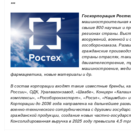
***
Госкорпорация Росте
машиностроительная к
свыше 800 научных и п
регионах страны. Выс
вооружений, военной и 
гособоронзаказа. Разв
гражданские производс
страны отраслях, таки
двигателестроение, т
машиностроение, меди
фармацевтика, новые материалы и др.
В состав корпорации входят такие известные бренды, к
России», ОДК, Уралвагонзавод, «Швабе», Концерн «Калаш
комплексы», «Рособоронэкспорт», «Росэл», «Нацимбио» 
Корпорации до 2036 года направлена на дальнейшее разв
военно-технического сотрудничества с другими государс
гражданской продукции, создание новых частно-государ
Консолидированная выручка в 2025 году превысила 4,5 тр