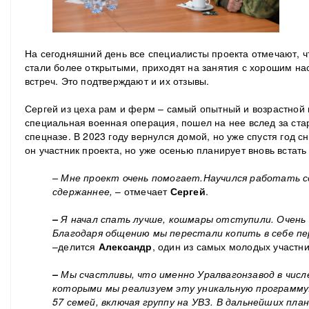
На сегодняшний день все специалисты проекта отмечают, ч
стали более открытыми, приходят на занятия с хорошим на
встреч. Это подтверждают и их отзывы.
Сергей из цеха рам и ферм – самый опытный и возрастной в
специальная военная операция, пошел на нее вслед за ста
спецназе. В 2023 году вернулся домой, но уже спустя год 
он участник проекта, но уже осенью планирует вновь встать
–
Мне проект очень помогает.
Научился работать с
сдержаннее,
– отмечает
Сергей
.
–
Я начал спать лучше, кошмары отступили.
Очень
Благодаря общению мы перестали копить в себе пе
–делится
Александр
, один из самых молодых участн
–
Мы счастливы, что именно Уралвагонзавод в числ
которыми мы реализуем эту уникальную программу.
57 семей, включая группу на УВЗ. В дальнейших пла