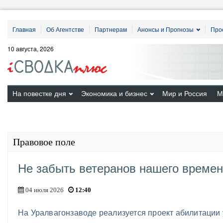
Главная
Об Агентстве
Партнерам
Анонсы и Прогнозы
Про
10 августа, 2026
На повестке дня
Экономика и бизнес
Мир и Россия
М
Правовое поле
Не забыть ветеранов нашего време
04 июля 2026
12:40
На Уралвагонзаводе реализуется проект абилитации