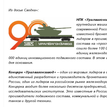
***
Из досье Сводка+:
НПК «Уралвагонз
крупнейших маши
современной Росс
известной бронет
лидером в произв
состава на «прос
сошло более 100 
единиц железнодо
000 единиц инновационного подвижного состава. В этом
дня основания.
Концерн «Уралвагонзавод»
– один из мировых лидеров в
единственный разработчик и производитель бронетанков
России,
один из
лидер
ов
на российском рынке железнодор
Концерна входит более несколько десятков предприятий,
исследовательских институтов. Это известные в России
производители подвижного состава, коммунальной и дор
танков и другой техники.