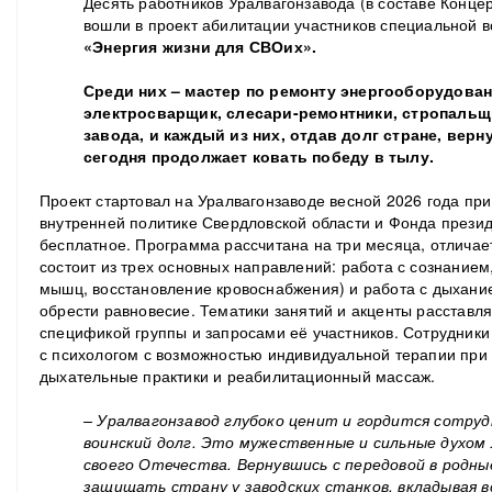
Десять работников Уралвагонзавода (в составе Конце
вошли в проект абилитации участников специальной 
«Энергия жизни для СВОих».
Среди них – м
астер по ремонту энергооборудовани
электросварщик, слесари-ремонтники, стропальщ
завода, и каждый из них, отдав долг стране, вер
сегодня продолжает ковать победу в тылу.
Проект стартовал на Уралвагонзаводе весной 2026 года пр
внутренней политике Свердловской области и Фонда президе
бесплатное. Программа рассчитана на три месяца, отлича
состоит из трех основных направлений: работа с сознанием
мышц, восстановление кровоснабжения) и работа с дыхание
обрести равновесие. Тематики занятий и акценты расставля
спецификой группы и запросами её участников. Сотрудник
с психологом с возможностью индивидуальной терапии при
дыхательные практики и реабилитационный массаж.
–
Уралвагонзавод глубоко ценит и гордится сотру
воинский долг. Это мужественные и сильные духо
своего Отечества.
Вернувшись с передовой в родны
защищать страну у заводских станков, вкладывая вс