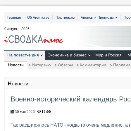
Главная
Об Агентстве
Партнерам
Анонсы и Прогнозы
Про
9 августа, 2026
На повестке дня
Экономика и бизнес
Мир и Россия
М
Новости
Интервью
Обзоры
Комментарии
Парламе
Новости
Военно-исторический календарь Рос
30 мая 2026
12:00
Так расширялось НАТО - когда-то очень медленно, а