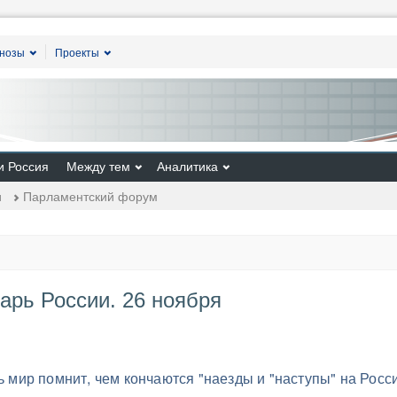
гнозы
Проекты
и Россия
Между тем
Аналитика
и
Парламентский форум
арь России. 26 ноября
сь мир помнит, чем кончаются "наезды и "наступы" на Росс