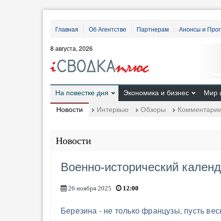
Главная
Об Агентстве
Партнерам
Анонсы и Про
8 августа, 2026
На повестке дня
Экономика и бизнес
Мир 
Новости
Интервью
Обзоры
Комментари
Новости
Военно-исторический календ
26 ноября 2025
12:00
Березина - не только французы, пусть ве