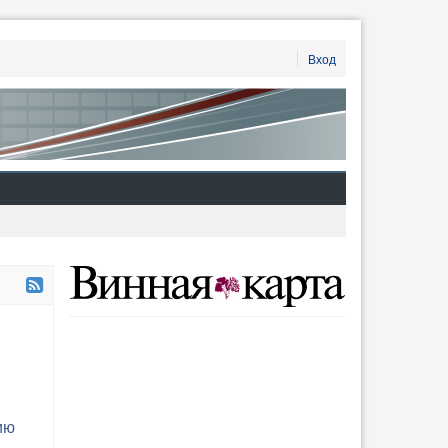
Вход
ию