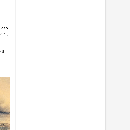
него
ает,
ии