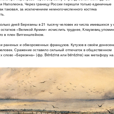
и Наполеона. Через границу России перешли только единичные
ак таковая, за исключением немногочисленного костяка
ть.
олько дней Березины в 21 тысячу человек из числа имевшихся у 
остатков «Великой Армии» исчислить труднее, Клаузевиц упомин
то в плен Витгенштейном.
чи раненых и обмороженных французов. Кутузов в своём донесен
человек. Сражение оставило сильный отпечаток в общественном
 слово «Березина» (фр. Bérézina или bérézina) как метафору на