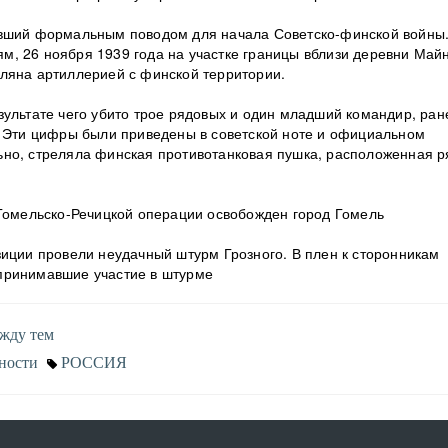
вший формальным поводом для начала Советско-финской войны
, 26 ноября 1939 года на участке границы вблизи деревни Май
ляна артиллерией с финской территории.
зультате чего убито трое рядовых и один младший командир, ран
. Эти цифры были приведены в советской ноте и официальном
ьно, стреляла финская противотанковая пушка, расположенная 
Гомельско-Речицкой операции освобожден город Гомель
иции провели неудачный штурм Грозного. В плен к сторонникам
принимавшие участие в штурме
жду тем
ности
РОССИЯ