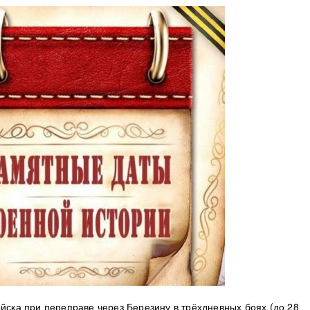
йска при переправе через Березину в трёхдневных боях (до 28