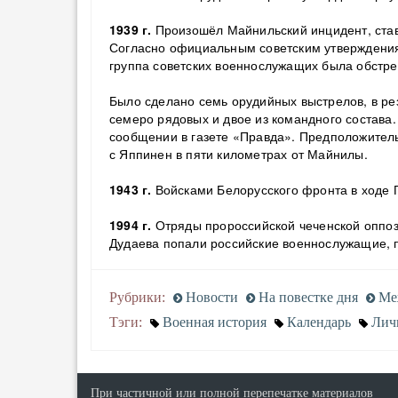
1939 г.
Произошёл Майнильский инцидент, ста
Согласно официальным советским утверждениям
группа советских военнослужащих была обстре
Было сделано семь орудийных выстрелов, в ре
семеро рядовых и двое из командного состава
сообщении в газете «Правда». Предположител
с Яппинен в пяти километрах от Майнилы.
1943 г.
Войсками Белорусского фронта в ходе 
1994 г.
Отряды пророссийской чеченской оппоз
Дудаева попали российские военнослужащие, 
Рубрики:
Новости
На повестке дня
Ме
Тэги:
Военная история
Календарь
Лич
При частичной или полной перепечатке материалов