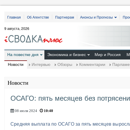
Главная
Об Агентстве
Партнерам
Анонсы и Прогнозы
Про
9 августа, 2026
На повестке дня
Экономика и бизнес
Мир и Россия
М
Новости
Интервью
Обзоры
Комментарии
Парламе
Новости
ОСАГО: пять месяцев без потрясен
08 июля 2024
10:40
Средняя выплата по ОСАГО за пять месяцев выросл