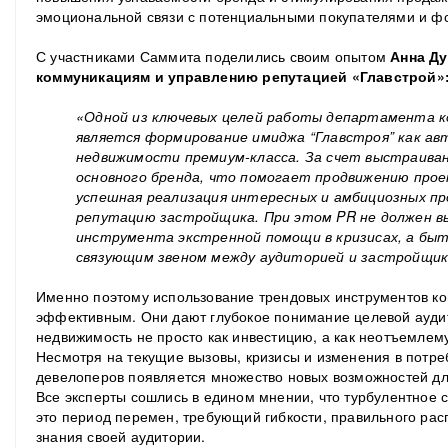
эмоциональной связи с потенциальными покупателями и ф
С участниками Саммита поделились своим опытом
Анна Ду
коммуникациям и управлению репутацией «Главстрой»
«Одной из ключевых целей работы департамента 
является формирование имиджа “Главстроя” как ав
недвижимости премиум-класса. За счет выстраива
основного бренда, что помогает продвижению прое
успешная реализация интересных и амбициозных п
репутацию застройщика. При этом PR не должен в
инструмента экстренной помощи в кризисах, а б
связующим звеном между аудиторией и застройщик
Именно поэтому использование трендовых инструментов ко
эффективным. Они дают глубокое понимание целевой аудит
недвижимость не просто как инвестицию, а как неотъемлем
Несмотря на текущие вызовы, кризисы и изменения в потре
девелоперов появляется множество новых возможностей дл
Все эксперты сошлись в едином мнении, что турбулентное
это период перемен, требующий гибкости, правильного рас
знания своей аудитории.