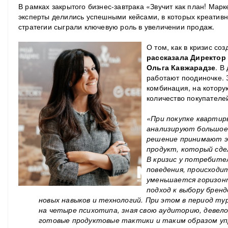
В рамках закрытого бизнес-завтрака «Звучит как план! Мар
эксперты делились успешными кейсами, в которых креатив
стратегии сыграли ключевую роль в увеличении продаж.
О том, как в кризис со
рассказала Директор
Ольга Кавжарадзе
. В
работают поодиночке. 
комбинация, на котору
количество покупателе
«При покупке кварти
анализируют большое 
решение принимают э
продукт, который сде
В кризис у потребит
поведения, происход
уменьшается горизон
подход к выбору бренд
новых навыков и технологий. При этом в период т
на четыре психотипа, зная свою аудиторию, девел
готовые продуктовые тактики и таким образом уп