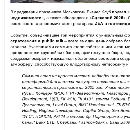
В преддверии праздников Московский Бизнес Клуб подвёл
«
недвижимости»,
а также обнародовал
«Сценарий 2025».
роскошного гастрономического ресторана
ZEA в гостинице
Событие, объединившее три мероприятия с уникальным ф
стратсессия и public talk
– всего за один день собрало б
отрасли. Участниками саммита стали собственники и топ-
представители крупнейших банков, архитектурных бюро, по
средиземноморья и изысканная обстановка ресторана соз
атмосферу, способствующую плодотворному нетворкингу и
Саммит стал не просто местом подведением итого
платформой для анализа текущего состояния рынк
стратегических прогнозов на 2025 год. Участникам
Русич, Концерн КРОСТ, РГ-девелопмент, Главстрой
Development, НДВ, ГК ФСК, ГК А101, группа Родина,
Девелопмент, Level Group, BMC Development, ГК БЭ
Holding, Regions Development, Capital Group, Sea Bre
“УГС”, НОПСМ, АКПМ и многие др. Партнерами и у
банки: Банк ВТБ, Сбербанк, Газпромбанк и Банк БЖФ