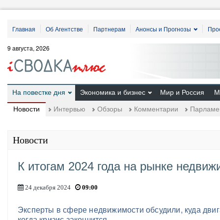
Главная
Об Агентстве
Партнерам
Анонсы и Прогнозы
Про
9 августа, 2026
На повестке дня
Экономика и бизнес
Мир и Россия
М
Новости
Интервью
Обзоры
Комментарии
Парламе
Новости
К итогам 2024 года на рынке недвиж
24 декабря 2024
09:00
Эксперты в сфере недвижимости обсудили, куда двигат
когда кризис закончится