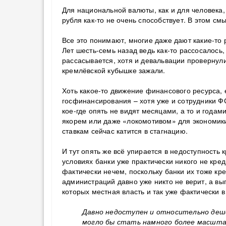
Для национальной валюты, как и для человека
рубля как-то не очень способствует.
В этом смы
Все это понимают, многие даже дают какие-то 
Лет шесть-семь назад ведь как-то рассосалось,
рассасывается, хотя и девальвации провернули
кремлёвской кубышке зажали.
Хоть какое-то движение финансового ресурса,
госфинансирования – хотя уже и сотрудники Ф
кое-где опять не видят месяцами, а то и года
якорем или даже «локомотивом» для экономик
ставкам сейчас катится в стагнацию.
И тут опять же всё упирается в недоступность
условиях банки уже практически никого не кр
фактически нечем, поскольку банки их тоже к
администраций давно уже никто не верит, а вы
которых местная власть и так уже фактически в
Давно недоступен и относительно деш
могло бы стать намного более масштаб