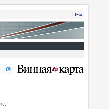
Вход
льд