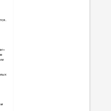
тся.
ег»
ым
ым
емых
м
ом