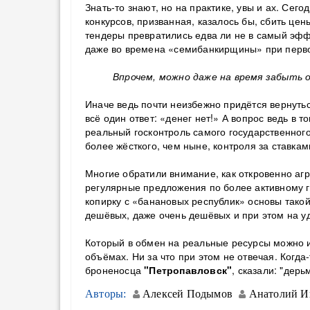
Знать-то знают, но на практике, увы и ах. Сег
конкурсов, призванная, казалось бы, сбить це
тендеры превратились едва ли не в самый эф
даже во времена «семибанкирщины» при перво
Впрочем, можно даже на время забыть 
Иначе ведь почти неизбежно придётся вернуться
всё один ответ: «денег нет!» А вопрос ведь в т
реальный госконтроль самого государственног
более жёсткого, чем ныне, контроля за ставкам
Многие обратили внимание, как откровенно а
регулярные предложения по более активному 
копирку с «банановых республик» основы такой
дешёвых, даже очень дешёвых и при этом на у
Который в обмен на реальные ресурсы можно 
объёмах. Ни за что при этом не отвечая.
Когда-
броненосца
"Петропавловск"
, сказали: "дерь
Авторы:
Алексей Подымов
Анатолий И