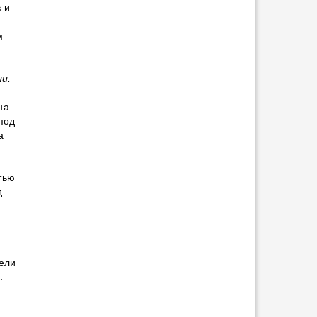
 и
м
и.
на
 под
а
тью
д
бели
.