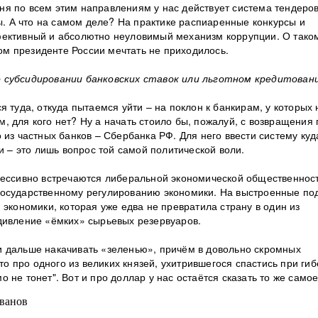
одня по всем этим направлениям у нас действует система тендеров
ны. А что на самом деле? На практике распиаренные конкурсы и
фективный и абсолютно неуловимый механизм коррупции. О тако
м президенте России мечтать не приходилось.
о субсидировании банковских ставок или льготном кредитовани
 туда, откуда пытаемся уйти – на поклон к банкирам, у которых 
ом, для кого нет? Ну а начать стоило бы, пожалуй, с возвращения
о из частных банков – Сбербанка РФ.
Для него ввести систему куд
и – это лишь вопрос той самой политической воли.
грессивно встречаются либеральной экономической общественнос
государственному регулированию экономики.
На выстроенные по
 экономики, которая уже едва не превратила страну в один из
дивление «ёмких» сырьевых резервуаров.
и дальше накачивать «зеленью», причём в довольно скромных
то про одного из великих князей, ухитрившегося спастись при ги
мо не тонет". Вот и про доллар у нас остаётся сказать то же самое
ванов