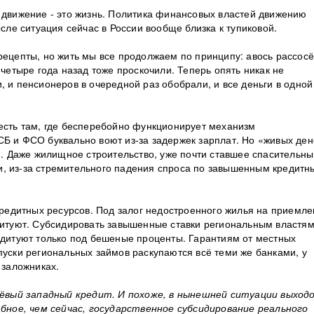
, движение - это жизнь. Политика финансовых властей движению
сле ситуация сейчас в России вообще близка к тупиковой.
рецепты, но жить мы все продолжаем по принципу: авось рассосё
 четыре года назад тоже проскочили. Теперь опять никак не
, и пенсионеров в очередной раз обобрали, и все деньги в одной
 есть там, где бесперебойно функционирует механизм
СБ и ФСО буквально воют из-за задержек зарплат.
Но «живых ден
ми. Даже жилищное строительство, уже почти ставшее спасительн
и, из-за стремительного падения спроса по завышенным кредитн
 кредитных ресурсов. Под залог недостроенного жилья на приемл
едитуют. Субсидировать завышенные ставки региональным властя
редитуют только под бешеные проценты. Гарантиям от местных
пуски региональных займов раскупаются всё теми же банками, у
 заложниках.
ёвый западный кредит. И похоже, в нынешней ситуации выход
ное, чем сейчас, государственное субсидирование реального