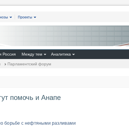
гнозы
Проекты
и Россия
Между тем
Аналитика
и
Парламентский форум
гут помочь и Анапе
по борьбе с нефтяными разливами