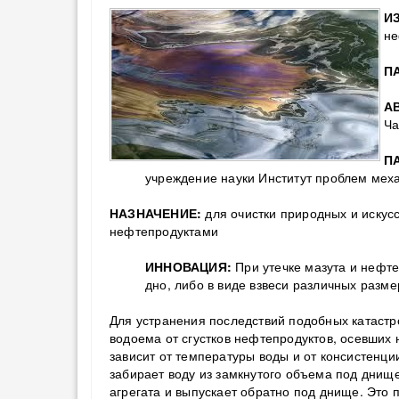
И
не
П
А
Ча
П
учреждение науки Институт проблем меха
НАЗНАЧЕНИЕ:
для очистки природных и искус
нефтепродуктами
ИННОВАЦИЯ:
При утечке мазута и нефте
дно, либо в виде взвеси различных разм
Для устранения последствий подобных катаст
водоема от сгустков нефтепродуктов, осевших 
зависит от температуры воды и от консистенци
забирает воду из замкнутого объема под днищ
агрегата и выпускает обратно под днище. Это 