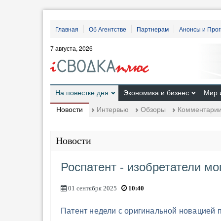
Главная
Об Агентстве
Партнерам
Анонсы и Про
7 августа, 2026
На повестке дня
Экономика и бизнес
Мир 
Новости
Интервью
Обзоры
Комментари
Новости
Роспатент - изобретатели мо
01 сентября 2025
10:40
Патент недели с оригинальной новацией 