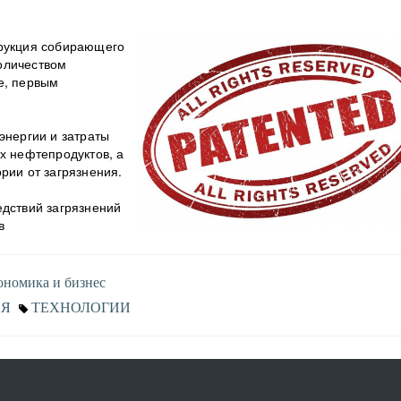
трукция собирающего
оличеством
е, первым
энергии и затраты
х нефтепродуктов, а
рии от загрязнения.
дствий загрязнений
в
номика и бизнес
ИЯ
ТЕХНОЛОГИИ