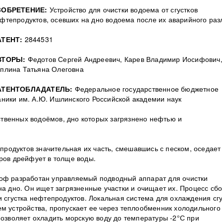
ЗОБРЕТЕНИЕ:
Устройство для очистки водоема от сгустков
фтепродуктов, осевших на дно водоема после их аварийного раз
АТЕНТ:
2844531
ВТОРЫ:
Федотов Сергей Андреевич, Карев Владимир Иосифович
плина Татьяна Олеговна
АТЕНТОБЛАДАТЕЛЬ:
Федеральное государственное бюджетное
ники им. А.Ю. Ишлинского Российской академии наук
ственных водоёмов, дно которых загрязнено нефтью и
продуктов значительная их часть, смешавшись с песком, оседает
еров дрейфует в толще воды.
роф разработан управляемый подводный аппарат для очистки
на дно. Он ищет загрязненные участки и очищает их. Процесс сб
и сгустка нефтепродуктов. Локальная система для охлаждения сгу
ем устройства, пропускает ее через теплообменник холодильного
позволяет охладить морскую воду до температуры -2°С при