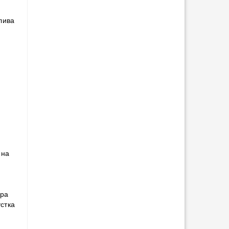
лива
,
 на
ора
стка