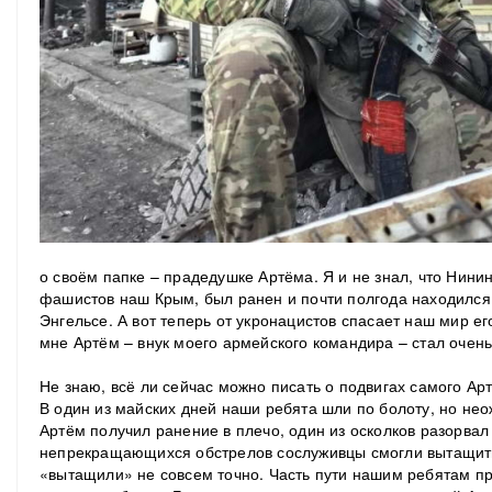
о своём папке – прадедушке Артёма. Я и не знал, что Нинин
фашистов наш Крым, был ранен и почти полгода находился 
Энгельсе. А вот теперь от укронацистов спасает наш мир ег
мне Артём – внук моего армейского командира – стал очень
Не знаю, всё ли сейчас можно писать о подвигах самого Арт
В один из майских дней наши ребята шли по болоту, но не
Артём получил ранение в плечо, один из осколков разорвал 
непрекращающихся обстрелов сослуживцы смогли вытащить 
«вытащили» не совсем точно. Часть пути нашим ребятам п