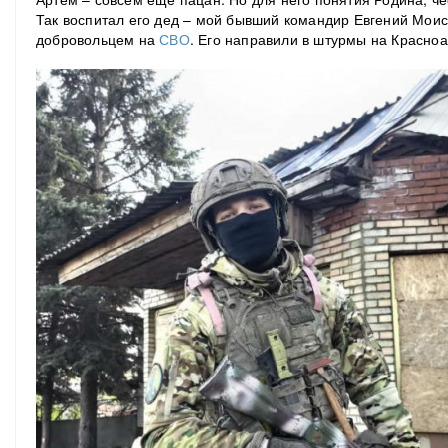
Так воспитал его дед – мой бывший командир Евгений Моис
добровольцем на
СВО
. Его направили в штурмы на Красн