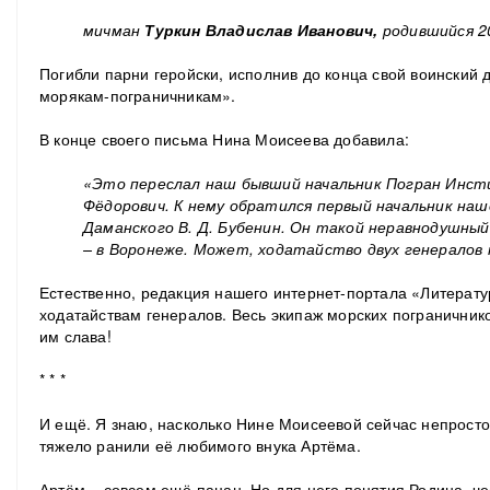
мичман
Туркин Владислав Иванович,
родившийся 20
Погибли парни геройски, исполнив до конца свой воинский 
морякам-пограничникам».
В конце своего письма Нина Моисеева добавила:
«Это переслал наш бывший начальник Погран Инс
Фёдорович. К нему обратился первый начальник на
Даманского В. Д. Бубенин. Он такой неравнодушный,
– в Воронеже. Может, ходатайство двух генералов
Естественно, редакция нашего интернет-портала «Литерату
ходатайствам генералов. Весь экипаж морских пограничнико
им слава!
* * *
И ещё. Я знаю, насколько Нине Моисеевой сейчас непрост
тяжело ранили её любимого внука Артёма.
Артём – совсем ещё пацан. Но для него понятия Родина, че