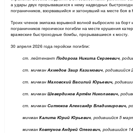
а удары двух прорывавшихся к нему надводных быстроходн
пограничников, взорвавшийся и затонувший на месте боя в
Троих членов экипажа взрывной волной выбросило за борт и
пограничников героически погибли на месте крушения катер
вражеские быстроходные бомбы, прорывавшиеся к мосту.
30 апреля 2026 года геройски погибли:
ст. лейтенант
Подорога Никита Сергеевич
, роди
ст. мичман
Ахмедов Заир Казимович
, родившийся 
ст. мичман
Маховский Василий Юрьевич,
родивший
ст. мичман
Шевердинов Артём Николаевич,
родив
ст. мичман
Ситюков Александр Владимирович,
ро
мичман
Калита Юрий Юрьевич
, родившийся 5 мар
мичман
Ковтунов Андрей Олегович,
родившийся 14