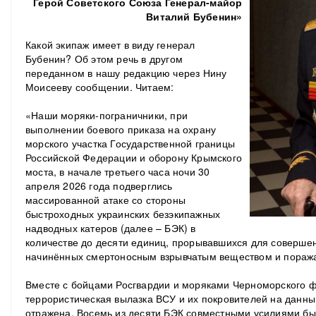
Герой Советского Союза Генерал-майор
Виталий Бубенин»
Какой экипаж имеет в виду генерал
Бубенин? Об этом речь в другом
переданном в нашу редакцию через Нину
Моисееву сообщении. Читаем:
«Наши моряки-пограничники, при
выполнении боевого приказа на охрану
морского участка Государственной границы
Российской Федерации и оборону Крымского
моста, в начале третьего часа ночи 30
апреля 2026 года подверглись
массированной атаке со стороны
быстроходных украинских безэкипажных
надводных катеров (далее – БЭК) в
количестве до десяти единиц, прорывавшихся для соверше
начинённых смертоносным взрывчатым веществом и пора
Вместе с бойцами Росгвардии и моряками Черноморского 
террористическая вылазка ВСУ и их покровителей на данны
отражена. Восемь из десяти БЭК совместными усилиями бы