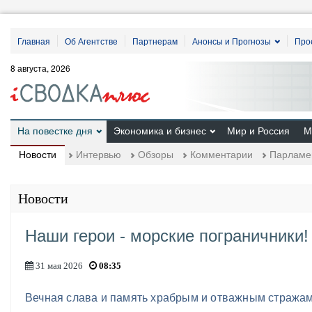
Главная
Об Агентстве
Партнерам
Анонсы и Прогнозы
Про
8 августа, 2026
На повестке дня
Экономика и бизнес
Мир и Россия
М
Новости
Интервью
Обзоры
Комментарии
Парламе
Новости
Наши герои - морские пограничники!
31 мая 2026
08:35
Вечная слава и память храбрым и отважным стражам