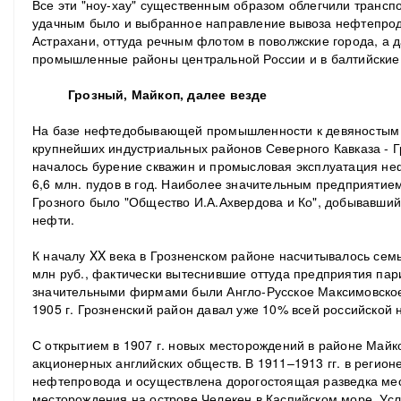
Все эти "ноу-хау" существенным образом облегчили трансп
удачным было и выбранное направление вывоза нефтепрод
Астрахани, оттуда речным флотом в поволжские города, а д
промышленные районы центральной России и в балтийские
Грозный, Майкоп, далее везде
На базе нефтедобывающей промышленности к девяностым го
крупнейших индустриальных районов Северного Кавказа - Гро
началось бурение скважин и промысловая эксплуатация не
6,6 млн. пудов в год.
Наиболее значительным предприятием
Грозного было "Общество И.А.Ахвердова и Ко", добывавши
нефти.
К началу XX века в Грозненском районе насчитывалось сем
млн руб., фактически вытеснившие оттуда предприятия па
значительными фирмами были Англо-Русское Максимовское 
1905 г. Грозненский район давал уже 10% всей российской 
С открытием в 1907 г. новых месторождений в районе Майк
акционерных английских обществ. В 1911–1913 гг. в регион
нефтепровода и осуществлена дорогостоящая разведка ме
месторождения на острове Челекен в Каспийском море. Усл