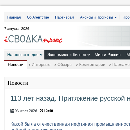
Главная
Об Агентстве
Партнерам
Анонсы и Прогнозы
Про
7 августа, 2026
На повестке дня
Экономика и бизнес
Мир и Россия
М
Новости
Интервью
Обзоры
Комментарии
Парламе
Новости
113 лет назад. Притяжение русской 
03 июля 2026
12:40
Какой была отечественная нефтяная промышленнос
войной и революциями