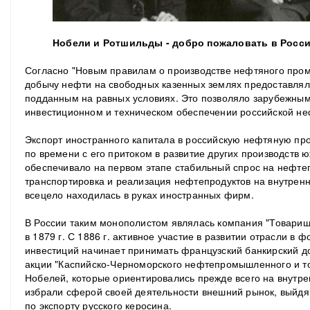
Нобели и Ротшильды - добро пожаловать в Росс
Согласно "Новым правилам о производстве нефтяного промы
добычу нефти на свободных казенных землях предоставляло
подданным на равных условиях. Это позволяло зарубежны
инвестиционном и техническом обеспечении российской 
Экспорт иностранного капитала в российскую нефтяную пр
по времени с его притоком в развитие других производств 
обеспечивало на первом этапе стабильный спрос на нефте
транспортировка и реализация нефтепродуктов на внутренн
всецело находилась в руках иностранных фирм.
В России таким монополистом являлась компания "Товарищ
в 1879 г.
С 1886 г. активное участие в развитии отрасли в
инвестиций начинает принимать французский банкирский д
акции "Каспийско-Черноморского нефтепромышленного и тор
Нобелей, которые ориентировались прежде всего на внутр
избрали сферой своей деятельности внешний рынок, выйдя в
по экспорту русского керосина.