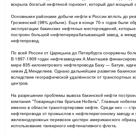
вскрыла богатый нефтяной горизонт, который дал мощный 
Основными районами добычи нефти в России вплоть до ре
Грозненский (98% добычи). Еще в конце 70-х годов были о
эксплуатации бакинских нефтяных месторождений, которые 
построен большой нефтеперерабатывающий завод, а между
нефтепровод.
По всей России от Царицына до Петербурга сооружены бо
В 1897-1909 годах нефтезаводчик А.Манташев финансирова
мире 835-километрового нефтепровода Баку — Батум, идею
химик Д.Менделеев. Однако дальнейшее развитие бакинск
вследствие географической удалённости от транспортных 
центров.
На разрешении проблемы вывоза бакинской нефти построи
компания "Товарищества братьев Нобель". Главные нобеле
именно в области транспортировки нефти. Среди них — стр
нефтепровода от промыслов к нефтеперегонному заводу и 
железнодорожных перевозок цистерн американского образ
использование танкерного нефтеналивного флота.