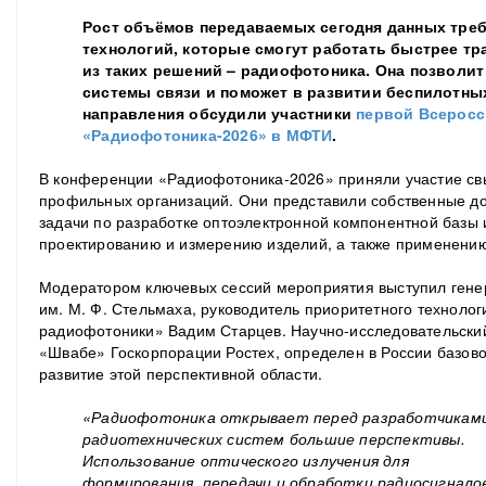
Рост объёмов передаваемых сегодня данных треб
технологий, которые смогут работать быстрее т
из таких решений – радиофотоника. Она позволи
системы связи и поможет в развитии беспилотны
направления обсудили участники
первой Всеросс
«Радиофотоника-2026» в МФТИ
.
В конференции «Радиофотоника-2026» приняли участие свы
профильных организаций. Они представили собственные до
задачи по разработке оптоэлектронной компонентной базы 
проектированию и измерению изделий, а также применени
Модератором ключевых сессий мероприятия выступил ген
им. М. Ф. Стельмаха, руководитель приоритетного техноло
радиофотоники» Вадим Старцев. Научно-исследовательский
«Швабе» Госкорпорации Ростех, определен в России базово
развитие этой перспективной области.
«Радиофотоника открывает перед разработчикам
радиотехнических систем большие перспективы.
Использование оптического излучения для
формирования, передачи и обработки радиосигнало