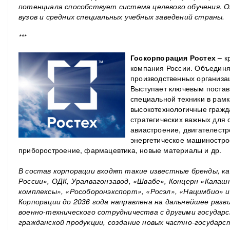
потенциала способствует система целевого обучения. Он
вузов и средних специальных учебных заведений страны.
***
Госкорпорация Ростех –
к
компания России. Объединя
производственных организац
Выступает ключевым постав
специальной техники в рамк
высокотехнологичные гражд
стратегических важных для с
авиастроение, двигателестр
энергетическое машиностро
приборостроение, фармацевтика, новые материалы и др.
В состав корпорации входят такие известные бренды, к
России», ОДК, Уралвагонзавод, «Швабе», Концерн «Калаш
комплексы», «Рособоронэкспорт», «Росэл», «Нацимбио» 
Корпорации до 2036 года направлена на дальнейшее разв
военно-технического сотрудничества с другими государс
гражданской продукции, создание новых частно-государ