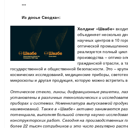
***
Из досье Сводка+:
Холдинг «Швабе»
входи
объединяет несколько де
научных центров в 10 гор
оптической промышленнос
реализуется полный цикл 
производства – оптико-э
гражданской отрасли, а т
государственной и общественной безопасности. Это – круп
космических исследований, медицинские приборы, светотех
микроскопы и другая продукция, которую можно встретить 
Оптическое стекло, линзы, дифракционные решетки, лаз
установлены в различных технологических и исследоват
приборах и системах. Номенклатура выпускаемой проду
наименований. Также в «Швабе» активно занимаются ра
потенциала, выполняя большой спектр научно-исследова
конструкторских работ. Сегодня на производственных п
более 22 тысяч сотрудников и это число регулярно раст