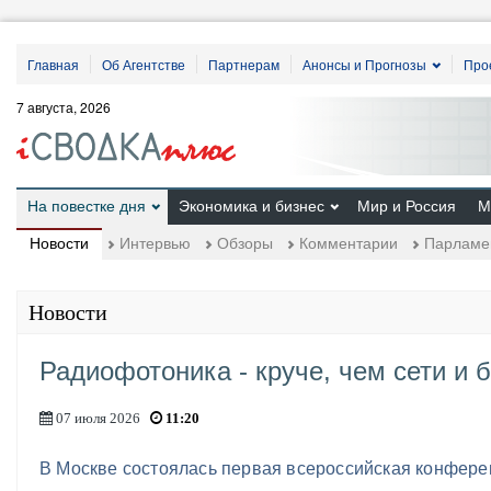
Главная
Об Агентстве
Партнерам
Анонсы и Прогнозы
Про
7 августа, 2026
На повестке дня
Экономика и бизнес
Мир и Россия
М
Новости
Интервью
Обзоры
Комментарии
Парламе
Новости
Радиофотоника - круче, чем сети и 
07 июля 2026
11:20
В Москве состоялась первая всероссийская конфер