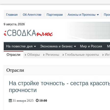
Главная
Об Агентстве
Партнерам
Анонсы и Прогнозы
Про
9 августа, 2026
На повестке дня
Экономика и бизнес
Мир и Россия
М
Отрасли
Обзоры
Регионы
Глобальные проекты
Ин
Отрасли
На стройке точность - сестра красо
прочности
31 января 2025
10:00