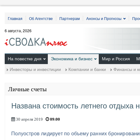
Главная
Об Агентстве
Партнерам
Анонсы и Прогнозы
Про
6 августа, 2026
На повестке дня
Экономика и бизнес
Мир и Россия
М
Инвесторы и инвестиции
Компании и банки
Финансы и к
Личные счеты
Названа стоимость летнего отдыха 
30 апреля 2019
09:00
Полуостров лидирует по объему ранних бронирован