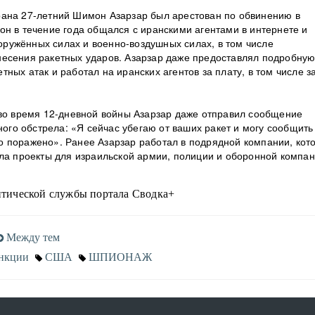
рана 27-летний Шимон Азарзар был арестован по обвинению в
он в течение года общался с иранскими агентами в интернете и
ружённых силах и военно-воздушных силах, в том числе
несения ракетных ударов. Азарзар даже предоставлял подробну
ных атак и работал на иранских агентов за плату, в том числе з
 во время 12-дневной войны Азарзар даже отправил сообщение
ного обстрела: «Я сейчас убегаю от ваших ракет и могу сообщить
 поражено». Ранее Азарзар работал в подрядной компании, кот
яла проекты для израильской армии, полиции и оборонной компа
тической службы портала Сводка+
Между тем
нкции
США
ШПИОНАЖ