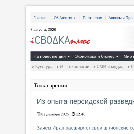
Главная
Об Агентстве
Партнерам
Анонсы и Про
7 августа, 2026
На повестке дня
Экономика и бизнес
Мир 
Культура
ИТ Технологии
СМИ и медиа
Л
Точка зрения
Из опыта персидской развед
02 декабря 2025
12:40
Зачем Иран расширяет свои шпионские се