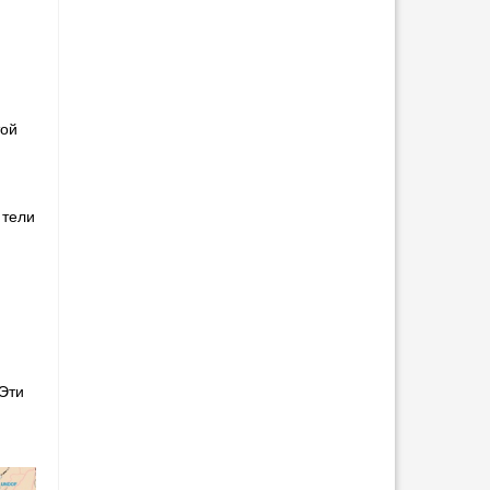
той
.
ители
Эти