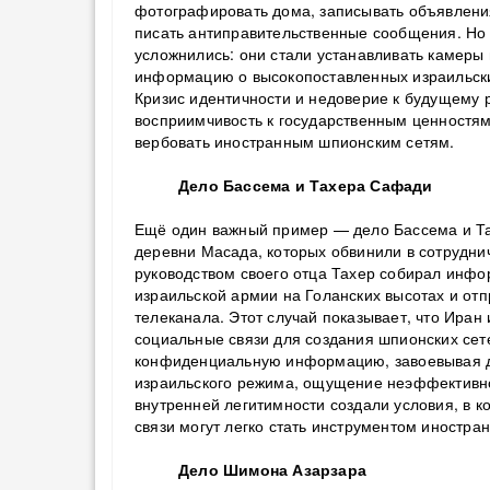
фотографировать дома, записывать объявлени
писать антиправительственные сообщения. Но
усложнились: они стали устанавливать камеры
информацию о высокопоставленных израильски
Кризис идентичности и недоверие к будущему 
восприимчивость к государственным ценностям, 
вербовать иностранным шпионским сетям.
Дело Бассема и Тахера Сафади
Ещё один важный пример — дело Бассема и Та
деревни Масада, которых обвинили в сотрудни
руководством своего отца Тахер собирал инф
израильской армии на Голанских высотах и отп
телеканала. Этот случай показывает, что Иран
социальные связи для создания шпионских сет
конфиденциальную информацию, завоевывая д
израильского режима, ощущение неэффективно
внутренней легитимности создали условия, в 
связи могут легко стать инструментом иностра
Дело Шимона Азарзара