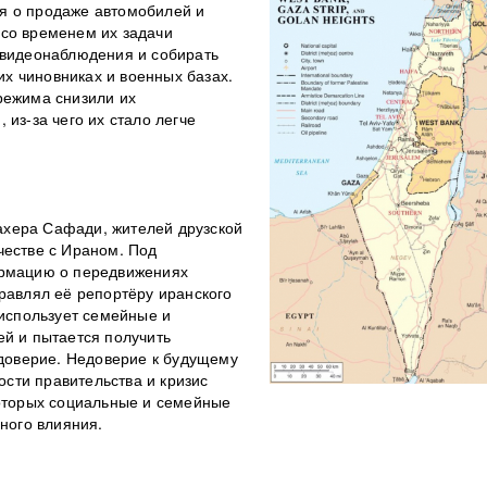
я о продаже автомобилей и
 со временем их задачи
 видеонаблюдения и собирать
х чиновниках и военных базах.
режима снизили их
из-за чего их стало легче
хера Сафади, жителей друзской
честве с Ираном. Под
ормацию о передвижениях
равлял её репортёру иранского
 использует семейные и
ей и пытается получить
оверие. Недоверие к будущему
сти правительства и кризис
которых социальные и семейные
нного влияния.