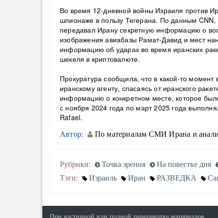
Во время 12-дневной войны Израиля против И
шпионаже в пользу Тегерана. По данным CNN, 
передавал Ирану секретную информацию о воо
изображения авиабазы Рамат-Давид и мест на
информацию об ударах во время иранских ракет
шекеля в криптовалюте.
Прокуратура сообщила, что в какой-то момент
иранскому агенту, спасаясь от иранского ракет
информацию о конкретном месте, которое было
с ноября 2024 года по март 2025 года выполн
Rafael.
Автор:
По материалам СМИ Ирана и анали
Рубрики:
Точка зрения
На повестке дня
Тэги:
Израиль
Иран
РАЗВЕДКА
Са
При частичной или полной перепечатке материалов