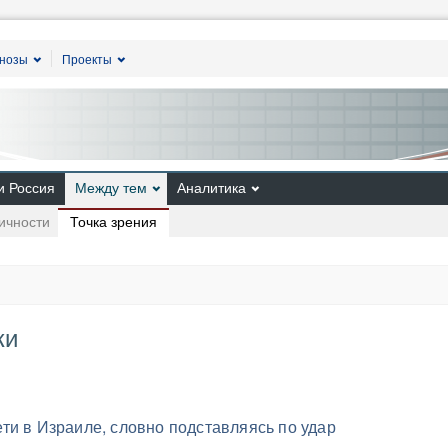
гнозы
Проекты
и Россия
Между тем
Аналитика
Точка зрения
ичности
ки
ти в Израиле, словно подставляясь по удар