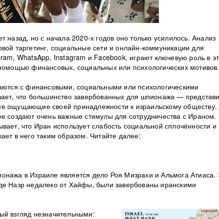
т назад, но с начала 2020-х годов оно только усилилось. Анализ
овой таргетинг, социальные сети и онлайн-коммуникации для
ram, WhatsApp, Instagram и Facebook, играют ключевую роль в э
 помощью финансовых, социальных или психологических мотивов
ваются с финансовыми, социальными или психологическими
вает, что большинство завербованных для шпионажа — представ
не ощущающие своей принадлежности к израильскому обществу.
ее создают очень важные стимулы для сотрудничества с Ираном.
вает, что Иран использует слабость социальной сплочённости и
ает в него таким образом. Читайте далее:
онажа в Израиле является дело Роя Мизрахи и Альмога Атиаса. 
оде Назр недалеко от Хайфы, были завербованы иранскими
ый взгляд незначительными: