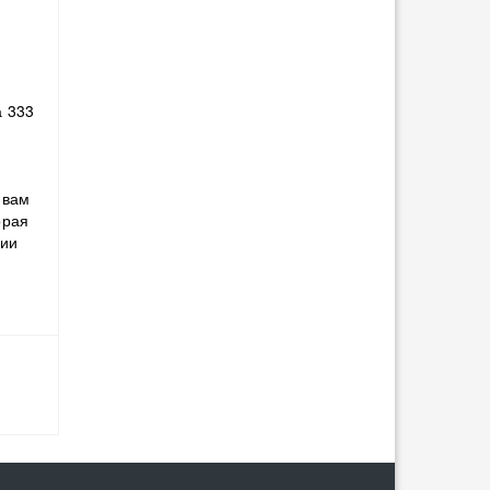
ю
а 333
 вам
орая
нии