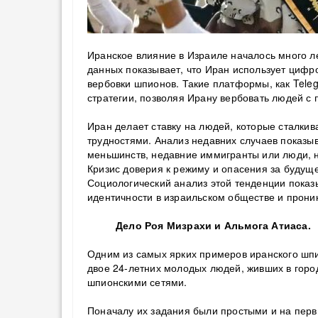
Иранское влияние в Израиле началось много ле
данных показывает, что Иран использует цифр
вербовки шпионов. Такие платформы, как Teleg
стратегии, позволяя Ирану вербовать людей с
Иран делает ставку на людей, которые сталки
трудностями. Анализ недавних случаев показы
меньшинств, недавние иммигранты или люди, 
Кризис доверия к режиму и опасения за будущ
Социологический анализ этой тенденции показы
идентичности в израильском обществе и проник
Дело Роя Мизрахи и Альмога Атиаса.
Одним из самых ярких примеров иранского шпи
двое 24-летних молодых людей, живших в гор
шпионскими сетями.
Поначалу их задания были простыми и на перв