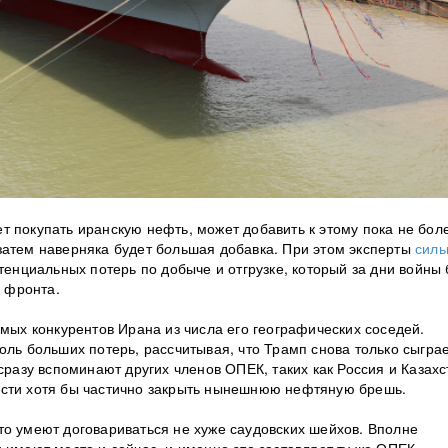
т покупать иранскую нефть, может добавить к этому пока не бол
затем наверняка будет б
о
льшая добавка. При этом эксперты
силь
тенциальных потерь по добыче и отгрузке, который за дни войны
 фронта.
ямых конкурентов Ирана из числа его географических соседей.
оль больших потерь, рассчитывая, что Трамп снова только сыграе
сразу вспоминают других членов ОПЕК, таких как Россия и Казахс
ости хотя бы частично закрыть нынешнюю нефтяную брешь.
то умеют договариваться не хуже саудовских шейхов. Вполне