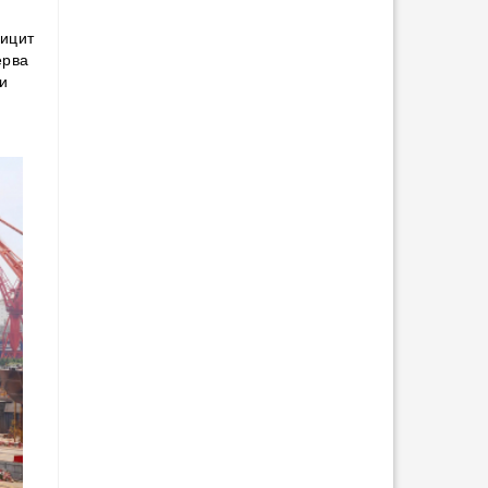
фицит
ерва
ли