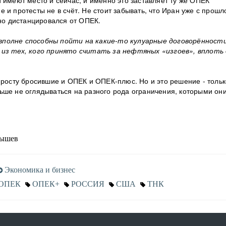
и имеют место и сейчас, и именно это заставляет ту же ОПЕК
 и протесты не в счёт. Не стоит забывать, что Иран уже с прошл
рно дистанцировался от ОПЕК.
вполне способны пойти на какие-то кулуарные договорённости
 из тех, кого принято считать за нефтяных «изгоев», вплоть
просту бросившие и ОПЕК и ОПЕК-плюс. Но и это решение - тольк
ьше не оглядываться на разного рода ограничения, которыми он
ышев
Экономика и бизнес
ОПЕК
ОПЕК+
РОССИЯ
США
ТНК