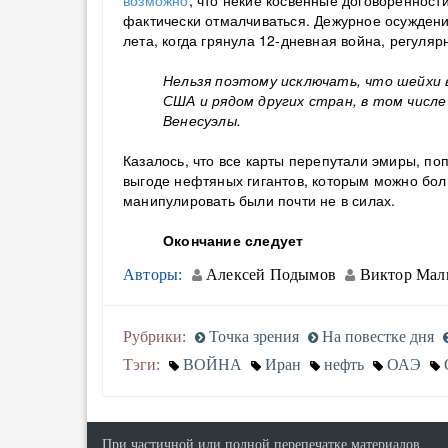
возможно
, что некие косвенные договорённост
фактически отмалчиваться. Дежурное осуждение
лета, когда грянула 12-дневная война, регуля
Нельзя поэтому исключать, что шейхи 
США и рядом других стран, в том числе
Венесуэлы.
Казалось, что все карты перепутали эмиры, по
выгоде нефтяных гигантов, которым можно бол
манипулировать были почти не в силах.
Окончание следует
Авторы:
Алексей Подымов
Виктор Мал
Рубрики:
Точка зрения
На повестке дня
Тэги:
ВОЙНА
Иран
нефть
ОАЭ
При частичной или полной перепечатке материалов