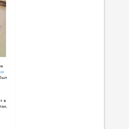
ее
но
 был
т в
тан,