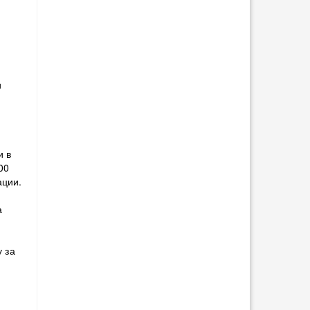
и
и в
00
ации.
а
 за