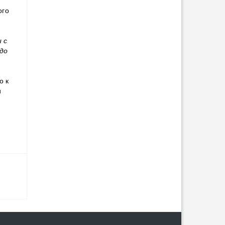
ого
 с
 до
о к
и