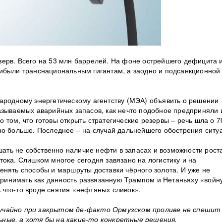
ерв. Всего на 53 млн баррелей. На фоне острейшего дефицита 
ибыли транснациональным гигантам, а заодно и подсанкционной
ародному энергетическому агентству (МЭА) объявить о решении
азываемых аварийных запасов, как нечто подобное предприняли 
том, что готовы открыть стратегические резервы – речь шла о 7
но больше. Последнее – на случай дальнейшего обострения ситу
ешать не собственно наличие нефти в запасах и возможности рост
ока. Слишком многое сегодня завязано на логистику и на
енять способы и маршруты доставки чёрного золота. И уже не
 принимать как данность развязанную Трампом и Нетаньяху «войну
что-то вроде снятия «нефтяных сливок».
лучайно при закрытом де-факто Ормузском проливе не спешит
ьные, а хотя бы на какие-то конкретные решения.