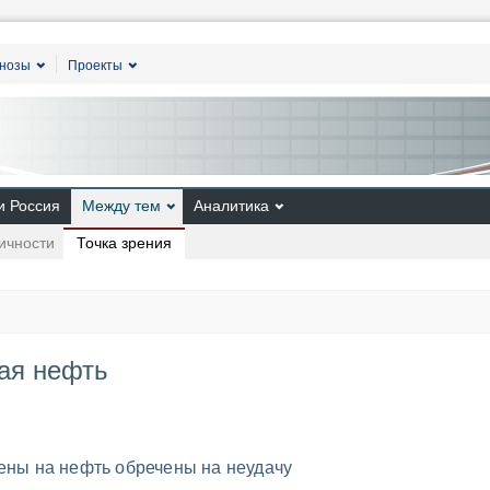
гнозы
Проекты
и Россия
Между тем
Аналитика
Точка зрения
ичности
ая нефть
цены на нефть обречены на неудачу