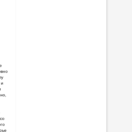
е
овно
лу
 и
и
но,
о
 со
ого
орье