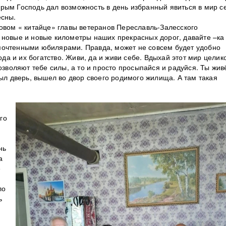
рым Господь дал возможность в день избранный явиться в мир с
есны.
новом « китайце» главы ветеранов Переславль-Залесского
 новые и новые километры наших прекрасных дорог, давайте –ка
почтенными юбилярами. Правда, может не совсем будет удобно
года и их богатство. Живи, да и живи себе. Вдыхай этот мир целик
озволяют тебе силы, а то и просто просыпайся и радуйся. Ты жив
рыл дверь, вышел во двор своего родимого жилища. А там такая
го
нь
а
е
ло
ь