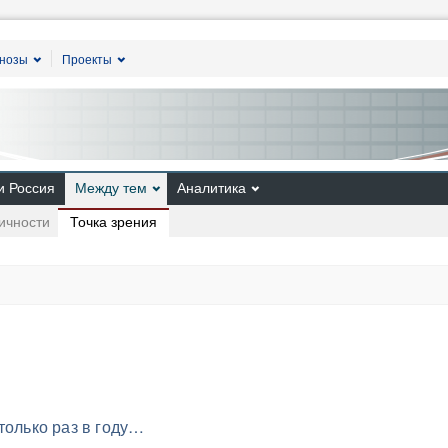
гнозы
Проекты
и Россия
Между тем
Аналитика
Точка зрения
ичности
только раз в году…