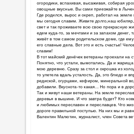
огородики, вспахивая, высаживая, собирая урож
овощные вкусные. Вы сами приезжайте в Лычен
Где родился, вырос и окреп, работал на земл
мы сегодня славим. Живите долго,наш юбиляр, 
свет и так проживаете всю свою прекрасную жи
едем куда-то, за мечтами и за запахом денег, 
живёт в том самом родительском доме, где ему
его славные дела. Вот это и есть счастье! Чел
славим!
В тот майский денёчек ветераны проехали на с
Понятно, что устали, вымотались. Да и жарища
мою деревню. Сразу за стол и окрошка из холо
то улетела вдаль усталость. Да, это блюдо и в
редиской, огурцами, кефиром, минеральной вод
добавили. Вкуснота-то какая... Но пора и в д
Так и живут наши ветераны. На земле переслав
деревья в вышине. И что завтра будет? Кто н
и любимых переславен и переславцев. Что жизн
дороге правильной поступью. На них мы и равн
Валентин Малютин, журналист, член Совета ве