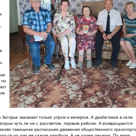
е
.
и
и.
как
 по
яют
ном
 Загорье заезжает только утром и вечером. А диабетиков в селе
агорье чуть ли не с рассветом, первым рейсом. А возвращаются
 Таково тамошнее расписание движения общественного транспорт
раться на том же самом автобусе. А уж далее пешком. По жаре,