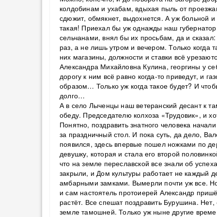
колдобинам и ухабам, вдыхая пыль от проезжа
сдюжит, обмякнет, выдохнется. А уж больной и
такая! Приехал бы уж однажды наш губернатор
сельчанами, внял бы их просьбам, да и сказал:
раз, а не лишь утром и вечером. Только когда 
них магазины, должности и ставки всё урезаютс
Александра Михайловна Кулина, георгины у себя
дорогу к ним всё равно когда-то приведут, и г
образом… Только уж когда такое будет? И чтобы 
долго…
А в село Лыченцы наш ветеранский десант к 
обеду. Председателю колхоза «Трудовик», и хо
Понятно, поздравить знатного человека начали
за праздничный стол. И пока суть, да дело, В
появился, здесь впервые пошел ножками по де
девушку, которая и стала его второй половинко
что на земле переславской все знали об успеха
закрыли, и Дом культуры работает не каждый д
амбарными замками. Вымерли почти уж все. Но
и сам настоятель протоиерей Александр пришё
растёт. Все спешат поздравить Бурушина. Нет, 
земле тамошней. Только уж ныне другие времен