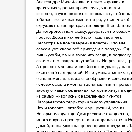
Александре Михайловне столько хороших и
красочных здравиц произнесли, что она и
сегодня, спустя несколько несколько дней посл
юбилея, все их вспоминает и радуется, что её
окружают такие прекрасные люди. В её Загорье
До которого, я вам скажу, добраться не совсем
просто. Дороги как не было туда, так и нет.
Несмотря на все заверения властей, что мы
совсем уже скоро всё приведём в порядок. Одн
лишь ухабы, ямы и такие что гляди, и подвеску
своего авто, запросто угробишь. На раз, два, тр
А проедет машина и шлейф пыли долго, долго
висит ещё над дорогой. И не уминается никак, 
бы напоминая, как же своеобразно и совсем не
человечески, а именно так чиновники и проявл
заботу о наших сельчанах, которые живут в од
из самых живописных населенных пунктов
Нагорьевского территориального управления.
Что и говорить, автобус маршрутный, что из
Нагорье следует до Дмитриевское ежедневно, в
много и кровь проверять они отправляются в Н
домой, когда уже солнце за горизонт садится.
Можно, конечно, и до поворота на Загорье доб