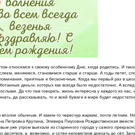
том относимся к своему особенному Дню, когда родились. И тако
слеем, меняемся, становимся старше и старше. А годы летят, сл
споминания, приятные и бесконечные. Когда мы первый раз в шко
ботанные деньги, которых как всегда было недостаточно. А вслед
ослыми. Да что там говорить, жизнь интересна у каждого из нас, 
нать, да рассказывать, то и всей бумаги в мире будет недостаточ
л вполне обычным. И каким-то чересчур жарким, почти летним. Н
на Петровна Крупина, Эливира Пиусовна Рождественская вместе
ым уже утром выехали из старинного города у самого прекрасн
о десятков, а, возможно, и сотен километров доехать до сёл Заг