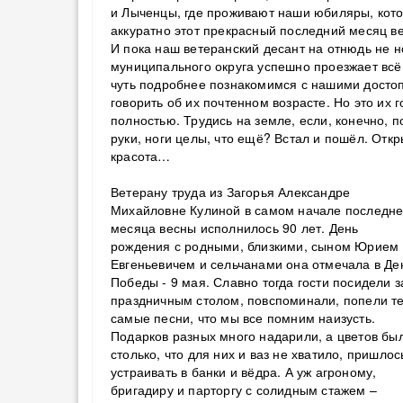
и Лыченцы, где проживают наши юбиляры, кото
аккуратно этот прекрасный последний месяц в
И пока наш ветеранский десант на отнюдь не 
муниципального округа успешно проезжает всё
чуть подробнее познакомимся с нашими досто
говорить об их почтенном возрасте. Но это их 
полностью. Трудись на земле, если, конечно, п
руки, ноги целы, что ещё? Встал и пошёл. Отк
красота…
Ветерану труда из Загорья Александре
Михайловне Кулиной в самом начале последне
месяца весны исполнилось 90 лет. День
рождения с родными, близкими, сыном Юрием
Евгеньевичем и сельчанами она отмечала в Де
Победы - 9 мая. Славно тогда гости посидели з
праздничным столом, повспоминали, попели т
самые песни, что мы все помним наизусть.
Подарков разных много надарили, а цветов бы
столько, что для них и ваз не хватило, пришлос
устраивать в банки и вёдра. А уж агроному,
бригадиру и парторгу с солидным стажем –