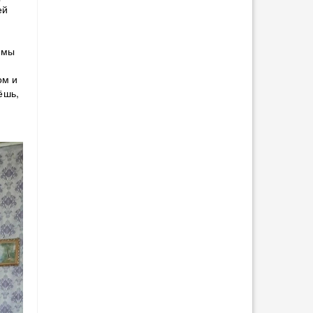
ей
 мы
ом и
ёшь,