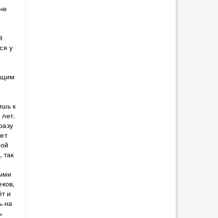
не
й
ся у
жащим
ишь к
 лет.
разу
вет
мой
, так
лыми
еков,
ёт и
ь на
ь