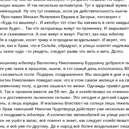
ющих машин. И так несколько километров. Тут и здоровый мужик 
 немощный. Ну что тут скажешь, если уж действительность нынче
 Ярославии Михаил Яковлевич Евраев в Загорье, поговорил с
 «Будь по вашему!». И автобус тот стал бы заезжать в село кажды
такое будет… Так что загорьевцы живут по-прежнему. И закрывают
я и съеживаются. А они живут и живут. Растят, как наш юбиляр
 в садочке, косят траву и огородики возделывают. И верят, что
азом, как и Храм, что в Сольбе, обрадуют, и улицы осветят надле
такое чудо –то увидеть, следует разве что жить и жить. Долго,
тамошнему юбиляру Валентину Николаевичу Бурушину добрался л
тя уже такое в прошлом, нынче, в тот самый день исполнилось 80
 съезжаться гости. Подарки, поздравления. Мы заходим в дом и с
алентин Николаевич поведал нам, что в этом самом жилище и на с
ревянному полу, а далее зашагал по жизни. Однажды привёл до
й. Так и прожили вместе аж 56 лет. Да и хозяйствовал он отменно
х и достижениях лыченских сельчан. Это сегодня и детский садик
ень, а лишь изредка. И магазины блистают на солнце лишь тяже
 Храм тамошний Николая Чудотворца действует уже несколько в
л поздравить юбиляра. А количество автомобилей на улице раст
он не ушёл в запас, всё помнит и знает, как следует хозяйствоват
а, и всё уже по-другому. Да и народ всё более возделывает лиш