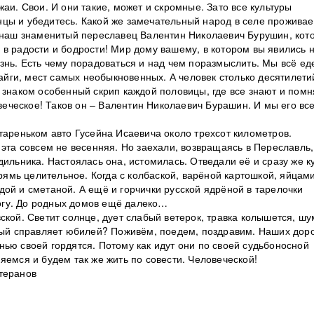
аи. Свои. И они такие, может и скромные. Зато все культуры
цы и убедитесь. Какой же замечательный народ в селе проживае
е наш знаменитый переславец Валентин Николаевич Бурушин, кот
в радости и бодрости! Мир дому вашему, в котором вы явились 
знь. Есть чему порадоваться и над чем поразмыслить. Мы всё ед
тайги, мест самых необыкновенных. А человек столько десятилети
 знаком особенный скрип каждой половицы, где все знают и помн
овеческое! Таков он – Валентин Николаевич Бурашин. И мы его вс
тареньком авто Гусейна Исаевича около трехсот километров.
 эта совсем не весенняя. Но заехали, возвращаясь в Переславль,
дильника. Настоялась она, истомилась. Отведали её и сразу же к
прямь целительное. Когда с колбаской, варёной картошкой, яйцами
ой и сметаной. А ещё и горчички русской ядрёной в тарелочки
орогу. До родных домов ещё далеко…
ской. Светит солнце, дует слабый ветерок, травка колышется, шу
овый справляет юбилей? Поживём, поедем, поздравим. Наших дор
ью своей гордятся. Потому как идут они по своей судьбоносной
яемся и будем так же жить по совести. Человеческой!
теранов