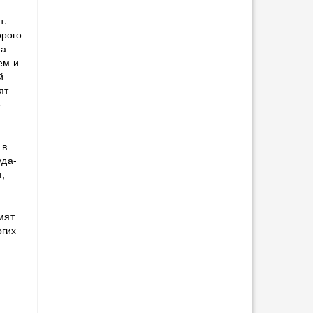
т.
орого
на
ем и
й
ят
е
 в
уда-
,
мят
огих