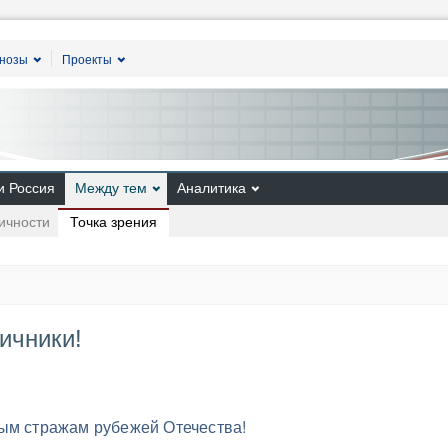
гнозы
Проекты
и Россия
Между тем
Аналитика
Точка зрения
ичности
ичники!
ым стражам рубежей Отечества!