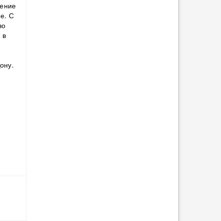
нение
е. С
во
 в
ону.