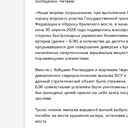
сообщении. Читаем:
«Наши моряки-пограничники, при выполнении б
охрану морского участка Государственной гра
Федерации и оборону Крымского моста, в начал
ночи 30 апреля 2026 года подверглись массир
стороны быстроходных украинских безэкипажн
катеров (далее – БЭК) в количестве до десяти 
прорывавшихся для совершения диверсии к Кр
начинённых смертоносным взрывчатым вещест
поражающими элементами.
Вместе с бойцами Росгвардии и моряками Чер
диверсионно-террористическая вылазка ВСУ и 
данный стратегический объект была отражена.
БЭК совместными усилиями были уничтожены н
быстроходных целей принял на себя катер пог
проливе.
Троих членов экипажа взрывной волной выброси
погибли на месте крушения катера, остановив
мосту.