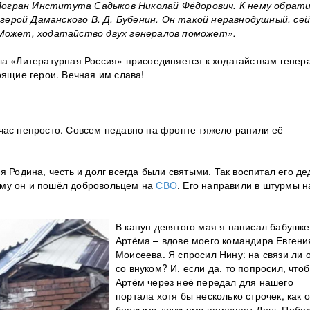
Погран Института Садыков Николай Фёдорович. К нему обрат
герой Даманского В. Д. Бубенин. Он такой неравнодушный, сей
. Может, ходатайство двух генералов поможет».
ла «Литературная Россия» присоединяется к ходатайствам генер
оящие герои. Вечная им слава!
час непросто. Совсем недавно на фронте тяжело ранили её
 Родина, честь и долг всегда были святыми. Так воспитал его де
ому он и пошёл добровольцем на
СВО
. Его направили в штурмы н
В канун девятого мая я написал бабушке
Артёма – вдове моего командира Евгени
Моисеева. Я спросил Нину: на связи ли 
со внуком? И, если да, то попросил, чтоб
Артём через неё передал для нашего
портала хотя бы несколько строчек, как о
боевыми друзьями встречает День Побе