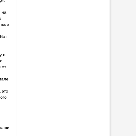
 на
о
откое
!
 Вот
у о
не
 от
тале
в
 это
кого
 наши