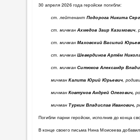
30 апреля 2026 года геройски погибли:
ст. лейтенант
Подорога Никита Серг
ст. мичман
Ахмедов Заир Казимович
,
ст. мичман
Маховский Василий Юрьев
ст. мичман
Шевердинов Артём Никол
ст. мичман
Ситюков Александр Влади
мичман
Калита Юрий Юрьевич
, родив
мичман
Ковтунов Андрей Олегович,
ро
мичман
Туркин Владислав Иванович,
р
Погибли парни геройски, исполнив до конца св
В конце своего письма Нина Моисеева добавил