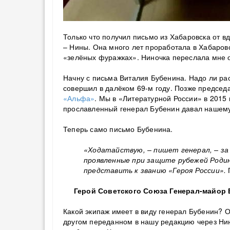
Только что получил письмо из Хабаровска от 
– Нины. Она много лет проработала в Хабаровс
«зелёных фуражках». Ниночка переслала мне 
Начну с письма Виталия Бубенина. Надо ли рас
совершил в далёком 69-м году. Позже предсе
«Альфа»
. Мы в «Литературной России» в 2015 
прославленный генерал Бубенин давал нашем
Теперь само письмо Бубенина.
«Ходатайствую, – пишет генерал, – за 
проявленные при защите рубежей Родин
представить к званию «Героя России».
Герой Советского Союза Генерал-майор
Какой экипаж имеет в виду генерал Бубенин? О
другом переданном в нашу редакцию через Ни