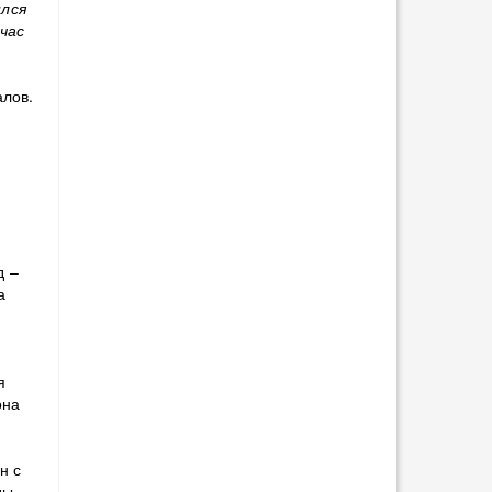
ился
час
алов.
д –
а
я
она
н с
ды.