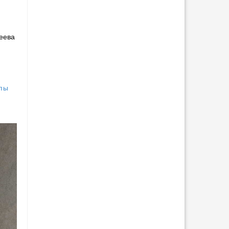
еева
ппы