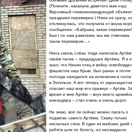
(Помните, накануне девятого мая наш
Верховный главнокомандующий объявил
праздники перемирие.) Нина не сразу, н
откликнулась, что получила от внука кор
сообщение: «Бабушка, какое перемирие
Бьют по нам ракетами, мы им отвечаем.
такое перемирие…»
Нина сквозь слёзы тогда написала Артём
своём папке – прадедушке Артёма. Я и 
знал, что Нинин отец в войну освобождал
фашистов наш Крым, был ранен и почти
полгода находился на излечении в госпи
в Энгельсе. А вот теперь от укронацисто
спасает наш мир его правнук – Артём. За
время и мне Артём – внук моего армейс
командира – стал очень и очень дорог.
Не знаю, всё ли сейчас можно писать о
подвигах самого Артёма. Скажу только
несколько слов. В один из майских дней
ребята шли по болоту, но неожиданно