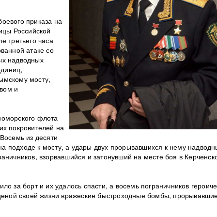
оевого приказа на
ницы Российской
е третьего часа
ованной атаке со
ых надводных
единиц,
ымскому мосту,
вом и
номорского флота
их покровителей на
 Восемь из десяти
а подходе к мосту, а удары двух прорывавшихся к нему надводн
раничников, взорвавшийся и затонувший на месте боя в Керченск
ло за борт и их удалось спасти, а восемь пограничников героиче
 ценой своей жизни вражеские быстроходные бомбы, прорывавшие