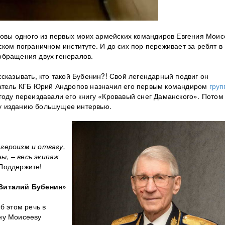
вдовы одного из первых моих армейских командиров Евгения Моис
ком пограничном институте. И до сих пор переживает за ребят в
обращения двух генералов.
сказывать, кто такой Бубенин?! Свой легендарный подвиг он
датель КГБ Юрий Андропов назначил его первым командиром
гру
году переиздавали его книгу «Кровавый снег Даманского». Потом
у изданию большущее интервью.
героизм и отвагу,
ы, – весь экипаж
Поддержите!
 Виталий Бубенин»
б этом речь в
ну Моисееву