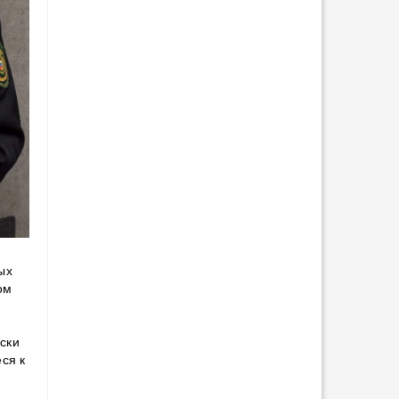
ых
ом
ски
ся к