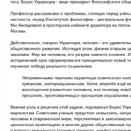
того, Борис Украинцев - вице-президент Философского общ
Профессор рассказывал о проблемах, стоящих перед учён
частности, перед Институтом философии - центральным ф
Мы беседовали в просторном кабинете директора на пятом 
Москвы.
Действительно, говорил Украинцев, человек - это удивител
общественного развития. Исследуя атом, физики открыли 
законами. Мир же человека, его разума намного сложнее. И
исторический срок сформировался принципиально новый ти
огромная победа реального социализма.
Непременными чертами характера советского чело
гуманизм, интернационализм. Хотя, впереди ещё 
всесторонне развитого человека, его полному осв
прошлого, противоречащих принципам социализма 
Важная роль в решении этой задачи, подчеркнул Борис Ук
марксистам. Советским ученым предстоит осмыслить, напри
человека в современном мире, перспективах и закономернос
ценностных ориентациях и многие другие общественные п
и вопросы морального здоровья личности, идейно-политичес