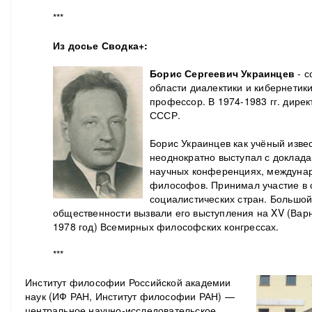
***
Из досье Сводка+:
Борис Сергеевич Украинцев
- с
области диалектики и кибернетик
профессор. В 1974-1983 гг. дире
СССР.
Борис Украинцев как учёный изве
неоднократно выступал с доклад
научных конференциях, междуна
философов. Принимал участие в
социалистических стран. Большо
общественности вызвали его выступления на XV (Варн
1978 год) Всемирных философских конгрессах.
***
Институт философии Российской академии
наук (ИФ РАН, Институт философии РАН) —
центральное научно-исследовательское