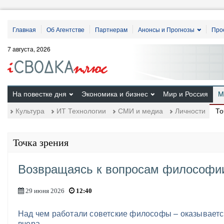
Главная
Об Агентстве
Партнерам
Анонсы и Прогнозы
Про
7 августа, 2026
На повестке дня
Экономика и бизнес
Мир и Россия
М
То
Культура
ИТ Технологии
СМИ и медиа
Личности
Точка зрения
Возвращаясь к вопросам философи
29 июня 2026
12:40
Над чем работали советские философы – оказывается
вчера