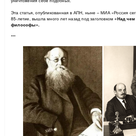
уничтожения себе подобных.
Эта статья, опубликованная в АПН, ныне – МИА «Россия се
85-летие, вышла много лет назад под заголовком
«Над чем
философы».
***