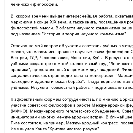
ленинской философии.
В. скором времени выйдет интереснейшая работа, охваты
марксизма в конце XIX века, а также книга, посвящённая ро
философской мысли. В области научного коммунизма реше
под названием "История и теория научного коммунизма" .
Отвечая на мой вопрос об участии советских учёных в меж
сказал, что сложились прочные научные связи философов C
Венгрии, ГДР, Чехословакии, Монголии, Кубы. В результате
учёными создан трехтомный коллективный труд "Ленинская 
практики", представленный к премиям двух академий. Фил
социалистических стран подготовлена монография "Маркс
наследие и идеологическая борьба". Плодотворные контакт
учёными. Результат совместной работы - подготовка пяти ко
К эффективным формам сотрудничества, по мнению Бориса
участие советских философов в работе Международной ф
(МФФО), Международного rегелевского объединения. Сов
инициаторами многих международных встреч. В ближайшее 
Риге состоится, например, Международный конгресс, посв
Иммануила Канта "Критика чистого разума".