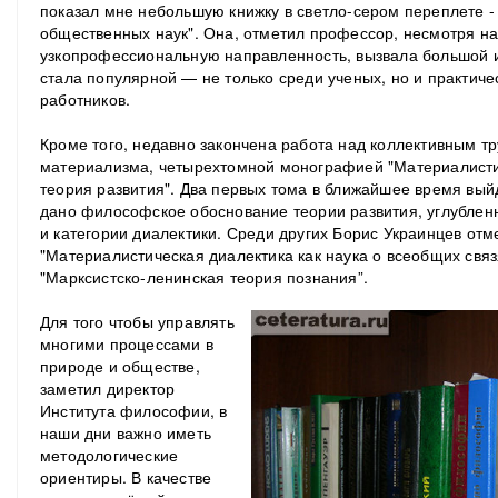
показал мне небольшую книжку в светло-сером переплете 
общественных наук". Она, отметил профессор, несмотря на,
узкопрофессиональную направленность, вызвала большой ин
стала популярной — не только среди ученых, но и практиче
работников.
Кроме того, недавно закончена работа над коллективным тр
материализма, четырехтомной монографией "Материалисти
теория развития". Два первых тома в ближайшее время выйд
дано философское обоснование теории развития, углублен
и категории диалектики. Среди других Борис Украинцев отм
"Материалистическая диалектика как наука о всеобщих связя
"Марксистско-ленинская теория познания”.
Для того чтобы управлять
многими процессами в
природе и обществе,
заметил директор
Института философии, в
наши дни важно иметь
методологические
ориентиры. В качестве