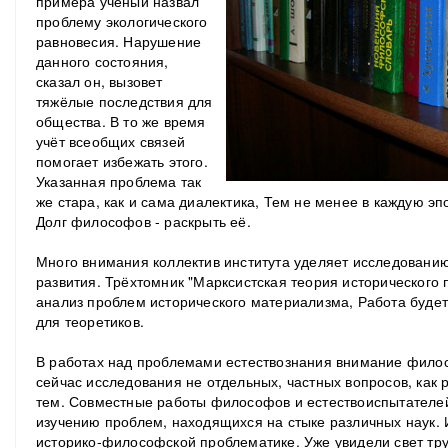
примера учёный назвал
проблему экологического
равновесия. Нарушение
данного состояния,
сказал он, вызовет
тяжёлые последствия для
общества. В то же время
учёт всеобщих связей
помогает избежать этого.
Указанная проблема так
же стара, как и сама диалектика, Тем не менее в каждую эп
Долг философов - раскрыть её.
Много внимания коллектив института уделяет исследовани
развития. Трёхтомник "Марксистская теория исторического 
анализ проблем исторического материализма, Работа будет
для теоретиков.
В работах над проблемами естествознания внимание фило
сейчас исследования не отдельных, частных вопросов, как 
тем. Совместные работы философов и естествоиспытателе
изучению проблем, находящихся на стыке различных наук. 
историко-философской проблематике. Уже увидели свет тру