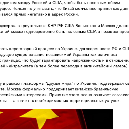
средником между Россией и США, чтобы быть полезным обеим
ущее. Нельзя не учитывать, что Китай молчаливо принял как дан
ывался прямо негативно в адрес России.
инджера»: в треугольнике КНР-РФ-США Вашингтон и Москва долж
ге Китай сможет одновременно быть полезным США и позициониров
вать переговорный процесс по Украине: договоренности РФ и С
будущее существование независимой Украины как источника
 границах, что будет гарантировать напряжённость и в отношени
её нейтралитета (а тем более перехода в антикитайский лагерь) 
чу в рамках платформы "Друзья мира" по Украине, подтверждая с
кте. Москва формально поддерживает китайско-бразильскую
российскими интересами. Принятие этого плана означает согласие
ны — а значит, с необходимостью территориальных уступок.