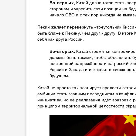
Во-первых,
Китай давно готов стать по
сторонам и укрепить свои позиции на буд
начало СВО и с тех пор никогда не выказ
Пекин желает перевернуть «треугольник Кисс
быть ближе к Пекину, чем друг к другу. В ито
себя как друга России.
Во-вторых,
Китай стремится контролиро
должны быть такими, чтобы обеспечить 
постоянной напряжённости на российских
России и Запада и исключит возможность 
будущем.
Китай не просто так планирует провести встре
амбиции стать главным посредником в конфли
инициативу, но её реализация идёт вразрез с 
принципом территориальной целостности Украи