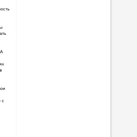
ность
ны
ать
ША
ях
в
вои
 с