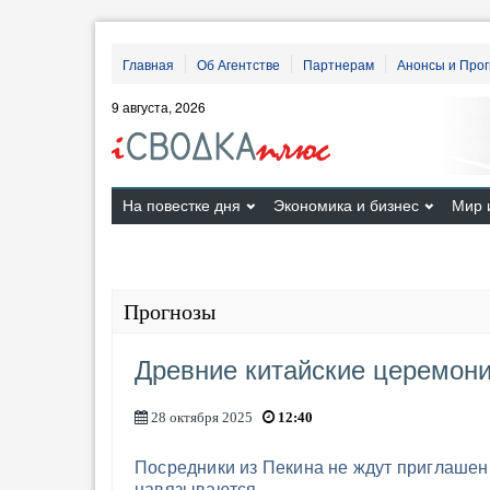
Главная
Об Агентстве
Партнерам
Анонсы и Про
9 августа, 2026
На повестке дня
Экономика и бизнес
Мир 
Прогнозы
Древние китайские церемон
28 октября 2025
12:40
Посредники из Пекина не ждут приглашени
навязываются