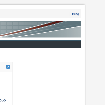
Вход
собо