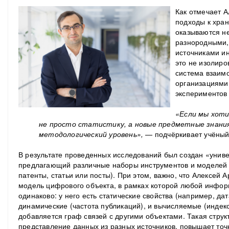
Как отмечает А
подходы к хран
оказываются н
разнородными,
источниками и
это не изолиро
система взаим
организациями,
экспериментов
«Если мы хоти
не просто статистику, а новые предметные знания
методологический уровень»,
— подчёркивает учёный
В результате проведенных исследований был создан «унив
предлагающий различные наборы инструментов и моделей д
патенты, статьи или посты). При этом, важно, что Алексей
модель цифрового объекта, в рамках которой любой инфо
одинаково: у него есть статические свойства (например, да
динамические (частота публикаций), и вычисляемые (индекс
добавляется граф связей с другими объектами. Такая стру
представление данных из разных источников, повышает точ