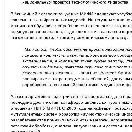
национальных проектов технологического лидерства.
В ближайшей перспективе учёные МИФИ планируют углублё
современных нейросетевых моделей. На текущем этапе пр
машинного обучения и обработки естественного языка, ко
структурирования фактов, выделения ключевых слов и но
шагом станет переход к тонкому семантическому анализу.
«Мы хотим, чтобы система не просто находила чис
понимала контекст: различала, когда автор сообщ
эксперимента, а когда цитирует чужую работу; ул
социальных данных; выявляла скрытые взаимосвязи
лежат на поверхности»,
— поясняет Алексей Артамо
расширение спектра предметных областей, доступных
апробирована на атомной энергетике, медицине и фи
Алексей Артамонов подчеркивает, что система создана в р
последние десятилетия на кафедре анализа конкурентных 
отношений НИЯУ МИФИ. С 2008 года на кафедре проводятс
мультиагентных систем обработки научно-технической инфо
разрабатываются принципиально новые методы, алгоритмы
потоковой обработки, анализа, визуализации и доставки ц
пользователей.