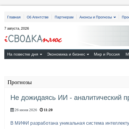
Главная
Об Агентстве
Партнерам
Анонсы и Прогнозы
Про
7 августа, 2026
На повестке дня
Экономика и бизнес
Мир и Россия
М
Прогнозы
Не дожидаясь ИИ - аналитический 
26 июня 2026
11:20
​В МИФИ разработана уникальная система интеллект