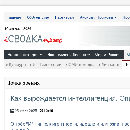
Главная
Об Агентстве
Партнерам
Анонсы и Прогнозы
Про
10 августа, 2026
На повестке дня
Экономика и бизнес
Мир и Россия
М
То
Культура
ИТ Технологии
СМИ и медиа
Личности
Точка зрения
Как вырождается интеллигенция. Э
25 июля 2025
12:40
О трёх "И" - интеллигентности, идеале и иллюзии, нас
наивной