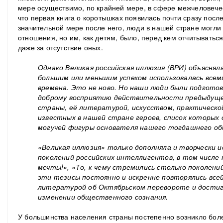
мере осуществимо, по крайней мере, в сфере межчеловеч
что первая книга о коротышках появилась почти сразу после
значительной мере после него, люди в нашей стране могли
отношения, но им, как детям, было, перед кем отчитываться
даже за отсутствие оных.
Однако Великая российская иллюзия (ВРИ) объяснял
большим или меньшим успехом использовалась всем
времена. Это не ново. Но наши люди были подгото
доброму восприятию действительности предыдуще
страны, её литературой, искусством, практическ
известных в нашей стране героев, список которых
могучей фигуры основателя нашего тогдашнего об
«Великая иллюзия» только дополняла и творчески 
поколений российских интеллигентов, в том числе
мечты!», «То, к чему стремились столько поколени
эти тезисы постоянно и искренне повторялись все
литературой об Октябрьском перевороте и достиг
изменении общественного сознания.
У большинства населения страны постепенно возникло боле