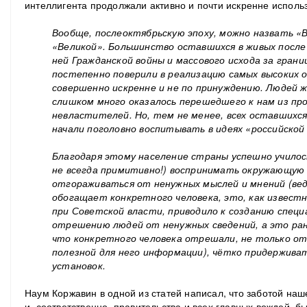
интеллигента продолжали активно и почти искренне использ
Вообще, послеоктябрьскую эпоху, можно назвать «
«Великой». Большинство оставшихся в живых после
ней Гражданской войны и массового исхода за гран
постепенно поверили в реализацию самых высоких 
совершенно искренне и не по принуждению. Людей ж
слишком много оказалось перешедшего к нам из про
невластителей. Но, тем не менее, всех оставшихся
начали поголовно воспитывать в идеях «российской
Благодаря этому население страны успешно училос
не всегда примитивно!) воспринимать окружающую
отгораживаться от ненужных мыслей и мнений (ведь
обогащает конкретного человека, это, как известно
при Советской власти, приводило к созданию специ
отрешению людей от ненужных сведений, а это ран
что конкретного человека отрешали, не только от
полезной для него информации), чётко придержива
установок.
Наум Коржавин в одной из статей написал, что заботой на
и, соответственно, правительства и всех главных вождей, б