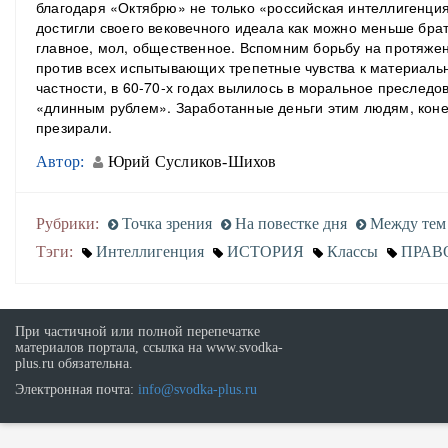
благодаря «Октябрю» не только «российская интеллигенция
достигли своего вековечного идеала как можно меньше брат
главное, мол, общественное. Вспомним борьбу на протяжен
против всех испытывающих трепетные чувства к материальн
частности, в 60-70-х годах вылилось в моральное преследо
«длинным рублем». Заработанные деньги этим людям, конеч
презирали.
Автор:
Юрий Сусликов-Шихов
Рубрики:
Точка зрения
На повестке дня
Между тем
Тэги:
Интеллигенция
ИСТОРИЯ
Классы
ПРАВ
При частичной или полной перепечатке
материалов портала, ссылка на www.svodka-
plus.ru обязательна.
Электронная почта:
info@svodka-plus.ru