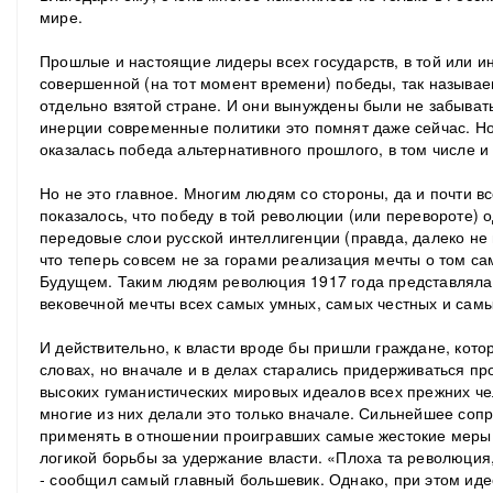
мире.
Прошлые и настоящие лидеры всех государств, в той или ин
совершенной (на тот момент времени) победы, так называе
отдельно взятой стране. И они вынуждены были не забывать
инерции современные политики это помнят даже сейчас. Н
оказалась победа альтернативного прошлого, в том числе и 
Но не это главное. Многим людям со стороны, да и почти в
показалось, что победу в той революции (или перевороте)
передовые слои русской интеллигенции (правда, далеко не в
что теперь совсем не за горами реализация мечты о том 
Будущем. Таким людям революция 1917 года представлялас
вековечной мечты всех самых умных, самых честных и сам
И действительно, к власти вроде бы пришли граждане, котор
словах, но вначале и в делах старались придерживаться п
высоких гуманистических мировых идеалов всех прежних ч
многие из них делали это только вначале. Сильнейшее соп
применять в отношении проигравших самые жестокие меры,
логикой борьбы за удержание власти. «Плоха та революция,
‑ сообщил самый главный большевик. Однако, при этом идео