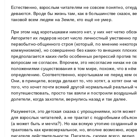
Естественно, взрослым читателям не совсем понятно, откуд
деваются. Вроде бы жизнь там, как в большинстве сказок, в
таковой всем людям на Земле, кто ещё не умер.
При этом над коротышками никого нет, у них нет четко обоз
Авторитет их лидеров носит число личностный умственно п
первобытно-общинного строя (который, по мнению некотор
коммунизмом), но совершенно без каких-то внешних плохих
предполагается каких-либо особенных репрессий против тех
вопросам не согласен. Впрочем, это несогласие никак не 
положениями существования в том мире, похоже, что в нём
определению. Соответственно, коротышкам не перед кем ос
Они, в принципе, всегда делают то, что хотят, а хотят они 
того, что хочет почти всякий другой нормальный реальный 
попутешествовать, просто так взяли и построили воздушный
долетели, когда захотели, вернулись назад и так далее.
Разумеется, это детская сказка с упрощениями, хотя может
для взрослых читателей, а не трактат с подробными объяс
(а может быть и мечта?). Но как всякую утопию созданный
трактовать как кривозеркальное, но, вполне возможно, ис
писателя действительности. Писатель, скорее всего, верил,